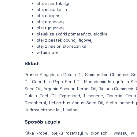
olej z pestek dyni
olej makadamia
olej abisyński
olej arganowy
olej rycynowy
olejek ze skórki pomarańczy słodkiej
olej z pestek opuncji figowej
olej z nasion słonecznika
witamina E
Skład
:
Prunus Amygdalus Dulcis Oil, Simmondsia Chinensis See
Oil, Cucurbita Pepo Seed Oil, Macadamia Integrifolia S
Seed Oil, Argania Spinosa Kernel Oil, Ricinus Communis 
Dulcis Peel Oil Expressed, Limonene, Opuntia Ficus-
Tocopherol, Helianthus Annus Seed Oil, Alpha-isomethyl
Hydroxycitronellal, Linalool
Sposób użycia
:
Kilka kropel olejku rozetrzyj w dłoniach i wmasuj w 