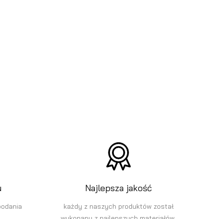
u
Najlepsza jakość
podania
każdy z naszych produktów został
wykonany z najlepszych materiałów.