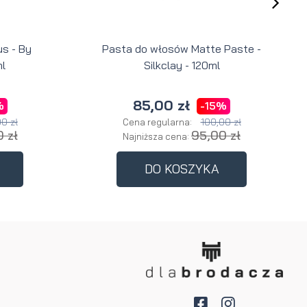
s - By
Pasta do włosów Matte Paste -
l
Silkclay - 120ml
85,00 zł
%
-15%
0 zł
100,00 zł
Cena regularna:
 zł
95,00 zł
Najniższa cena:
DO KOSZYKA