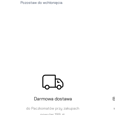
Pozostaw do wchłonięcia.
Darmowa dostawa
B
do Paczkomatów przy zakupach
powyżej 199 zł.