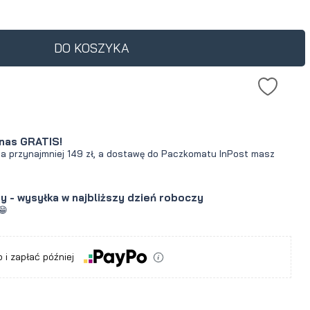
dukt jest sprzedawany
30 dni, wyświetlana jest
cena od momentu, kiedy
DO KOSZYKA
jawił się w sprzedaży.
nas GRATIS!
za przynajmniej 149 zł, a dostawę do Paczkomatu InPost masz
y - wysyłka w najbliższy dzień roboczy
😁
a
 i zapłać później