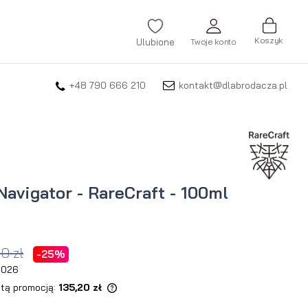
Koszyk
Ulubione
Twoje konto
+48 790 666 210
kontakt@dlabrodacza.pl
ZALOGUJ SIĘ
Nie pamiętasz hasła?
ZAREJESTRUJ SIĘ
Navigator - RareCraft - 100ml
0 zł
-25%
 2026
 tą promocją:
135,20 zł