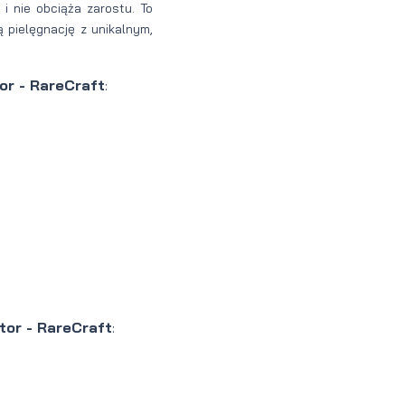
 i nie obciąża zarostu. To
 pielęgnację z unikalnym,
or - RareCraft
:
tor - RareCraft
: