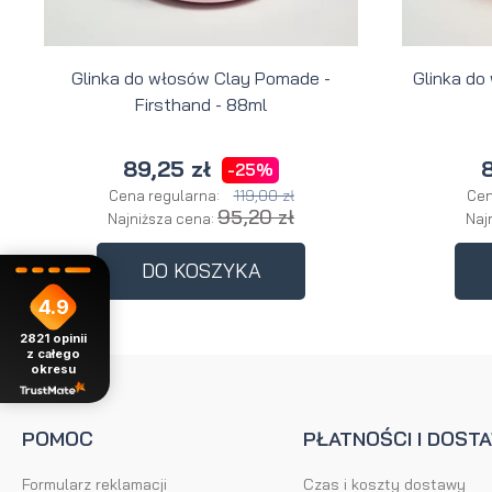
Glinka do włosów Clay Pomade -
Glinka do
Firsthand - 88ml
89,25 zł
8
-25%
119,00 zł
Cena regularna:
Cen
95,20 zł
Najniższa cena:
Naj
DO KOSZYKA
4.9
2821
opinii
z całego
okresu
POMOC
PŁATNOŚCI I DOST
Formularz reklamacji
Czas i koszty dostawy