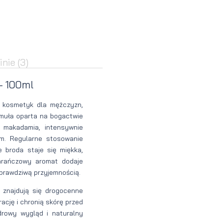
Perfumy
Krem do
Zestaw
Woda
twarzy dla
do
perfumowan
mężczyzn
tatuażu
inie
(3)
 - 100ml
 kosmetyk dla mężczyzn,
ormuła oparta na bogactwie
y makadamia, intensywnie
im. Regularne stosowanie
 broda staje się miękka,
arańczowy aromat dodaje
 prawdziwą przyjemnością.
znajdują się drogocenne
ację i chronią skórę przed
drowy wygląd i naturalny