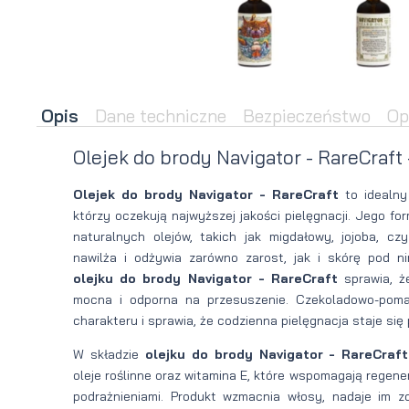
brody
do brody
na
Suszarka
zimę
do brody
Opis
Dane techniczne
Bezpieczeństwo
Op
Olejek do brody Navigator - RareCraft
Olejek do brody Navigator - RareCraft
to idealny
którzy oczekują najwyższej jakości pielęgnacji. Jego f
naturalnych olejów, takich jak migdałowy, jojoba, cz
nawilża i odżywia zarówno zarost, jak i skórę pod n
olejku do brody Navigator - RareCraft
sprawia, że
mocna i odporna na przesuszenie. Czekoladowo-pom
charakteru i sprawia, że codzienna pielęgnacja staje się
W składzie
olejku do brody Navigator - RareCraft
oleje roślinne oraz witamina E, które wspomagają regener
podrażnieniami. Produkt wzmacnia włosy, nadaje im z