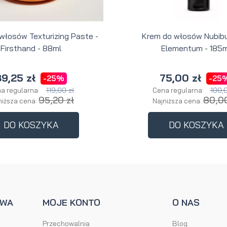
 włosów Texturizing Paste -
Krem do włosów Nubibu
Firsthand - 88ml
Elementum - 185m
9,25 zł
75,00 zł
-25%
-25
119,00 zł
100,0
a regularna:
Cena regularna:
95,20 zł
80,00
niższa cena:
Najniższa cena:
DO KOSZYKA
DO KOSZYKA
AWA
MOJE KONTO
O NAS
Przechowalnia
Blog