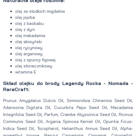
Naturalne oleje roślinne:
olej ze słodkich migdałów
olej jojoba
olej z baobabu
olej z dyni
olej makadamia
olej abisyński
olej rycynowy
olej arganowy
olej z opuncji figowej
olej słonecznikowy
witamina E
Skład olejku do brody Legendy Rocka - Nomada -
RareCraft:
Prunus Amygdalus Dulcis Oil, Simmondsia Chinensis Seed Oil,
Adansonia Digitata Oil, Cucurbita Pepo Seed Oil, Macadamia
Integrifolia Seed Oil, Parfum, Crambe Abyssinica Seed Oil, Ricinus
Communis Seed Oil, Argania Spinosa Kernel Oil, Opuntia Ficus-
Indica Seed Oil, Tocopherol, Helianthus Annus Seed Oil, Alpha-
isomethyl Ionone, Benzyl Cinnamate, Cinnamal, Citronellol,