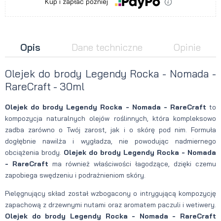
Kup i zapłać później
Opis
Dane techniczne
Opinie
Olejek do brody Legendy Rocka - Nomada -
RareCraft - 30ml
Olejek do brody Legendy Rocka - Nomada - RareCraft
to
kompozycja naturalnych olejów roślinnych, która kompleksowo
zadba zarówno o Twój zarost, jak i o skórę pod nim. Formuła
dogłębnie nawilża i wygładza, nie powodując nadmiernego
obciążenia brody.
Olejek do brody Legendy Rocka - Nomada
- RareCraft
ma również właściwości łagodzące, dzięki czemu
zapobiega swędzeniu i podrażnieniom skóry.
Pielęgnujący skład został wzbogacony o intrygującą kompozycję
zapachową z drzewnymi nutami oraz aromatem paczuli i wetiwery.
Olejek do brody Legendy Rocka - Nomada - RareCraft