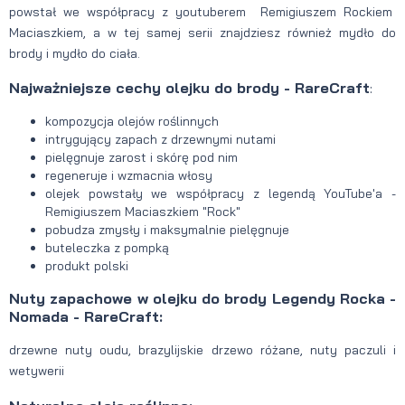
powstał we współpracy z youtuberem Remigiuszem Rockiem
Maciaszkiem, a w tej samej serii znajdziesz również mydło do
brody i mydło do ciała.
Najważniejsze cechy olejku do brody - RareCraft
:
kompozycja olejów roślinnych
intrygujący zapach z drzewnymi nutami
pielęgnuje zarost i skórę pod nim
regeneruje i wzmacnia włosy
olejek powstały we współpracy z legendą YouTube'a -
Remigiuszem Maciaszkiem "Rock"
pobudza zmysły i maksymalnie pielęgnuje
buteleczka z pompką
produkt polski
Nuty zapachowe w olejku do brody Legendy Rocka -
Nomada - RareCraft:
drzewne nuty oudu, brazylijskie drzewo różane, nuty paczuli i
wetywerii