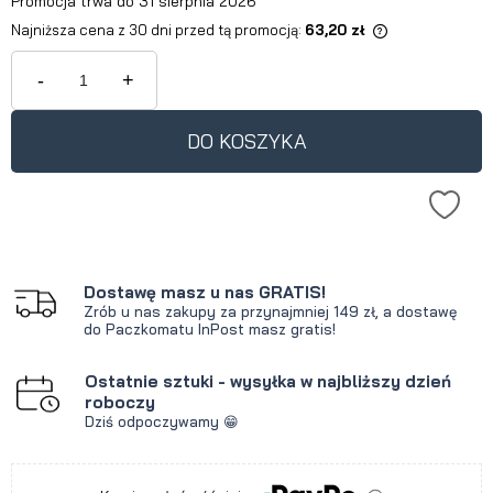
Promocja trwa do 31 sierpnia 2026
Najniższa cena z 30 dni przed tą promocją:
63,20 zł
Jeżeli produkt jest sprzedawany
krócej niż 30 dni, wyświetlana jest
-
+
najniższa cena od momentu, kiedy
produkt pojawił się w sprzedaży.
DO KOSZYKA
Dostawę masz u nas GRATIS!
Zrób u nas zakupy za przynajmniej 149 zł, a dostawę
do Paczkomatu InPost masz gratis!
Ostatnie sztuki - wysyłka w najbliższy dzień
roboczy
Dziś odpoczywamy 😁