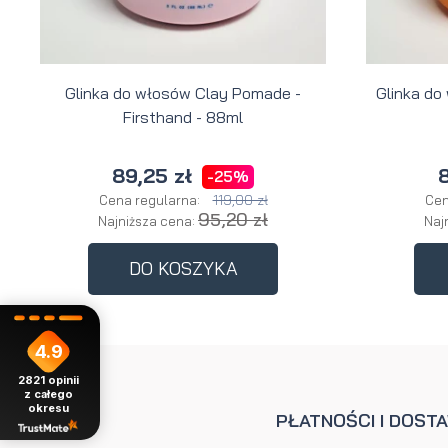
Glinka do włosów Clay Pomade -
Glinka do
Firsthand - 88ml
89,25 zł
8
-25%
119,00 zł
Cena regularna:
Cen
95,20 zł
Najniższa cena:
Naj
DO KOSZYKA
4.9
2821
opinii
z całego
okresu
POMOC
PŁATNOŚCI I DOST