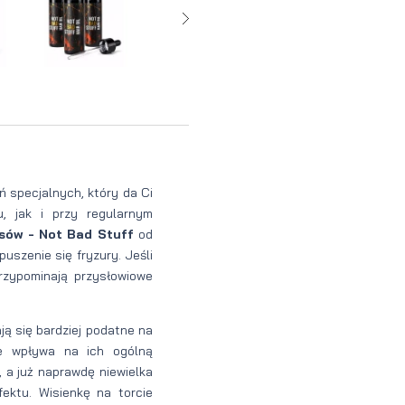
perfumowan
Krem do
Zestaw
Woda
twarzy dla
do
toaletowa
mężczyzn
tatuażu
 specjalnych, który da Ci
, jak i przy regularnym
osów - Not Bad Stuff
od
uszenie się fryzury. Jeśli
rzypominają przysłowiowe
ją się bardziej podatne na
ie wpływa na ich ogólną
 a już naprawdę niewielka
ektu. Wisienkę na torcie