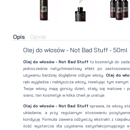
brody
do brody
na
Suszarka
zimę
do brody
Opis
Opinie
Olej do włosów - Not Bad Stuff - 50ml
Olej do włosów - Not Bad Stuff
to kosmetyk do zadań
jednocześnie natychmiastowy efekt po zastosowaniu
używaniu bardziej dogłębnie odżywi włosy.
Olej do wł
ręki wygładza i nabłyszcza włosy, niwelując tym samym p
Twoje włosy mają gorszy dzień, stały się matowe i p
siano, ten kosmetyk w kilka chwil je uratuje.
Olej do włosów - Not Bad Stuff
sprawia, że włosy sta
układanie, a przy regularnym stosowaniu pozytywn
kondycję. Formuła zawiera odżywczy ekstrakt z rzepaku,
ilość wystarcza dla uzyskania satysfakcjonującego ef