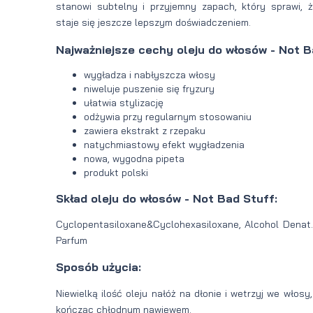
stanowi subtelny i przyjemny zapach, który sprawi,
staje się jeszcze lepszym doświadczeniem.
Najważniejsze cechy oleju do włosów - Not B
wygładza i nabłyszcza włosy
niweluje puszenie się fryzury
ułatwia stylizację
odżywia przy regularnym stosowaniu
zawiera ekstrakt z rzepaku
natychmiastowy efekt wygładzenia
nowa, wygodna pipeta
produkt polski
Skład oleju do włosów - Not Bad Stuff:
Cyclopentasiloxane&Cyclohexasiloxane, Alcohol Denat.
Parfum
Sposób użycia:
Niewielką ilość oleju nałóż na dłonie i wetrzyj we włos
kończąc chłodnym nawiewem.