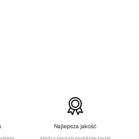
u
Najlepsza jakość
podania
każdy z naszych produktów został