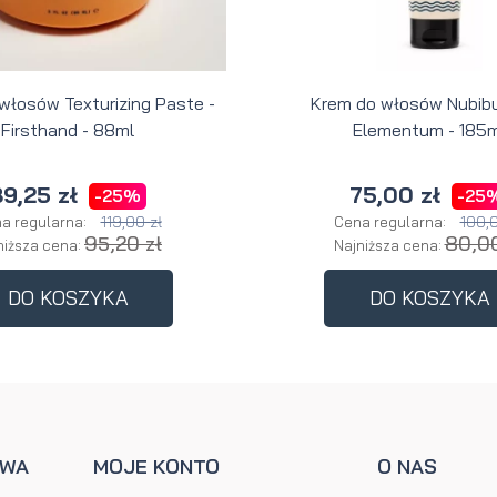
 włosów Texturizing Paste -
Krem do włosów Nubibu
Firsthand - 88ml
Elementum - 185m
9,25 zł
75,00 zł
-25%
-25
119,00 zł
100,0
a regularna:
Cena regularna:
95,20 zł
80,00
niższa cena:
Najniższa cena:
DO KOSZYKA
DO KOSZYKA
AWA
MOJE KONTO
O NAS