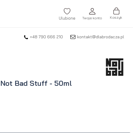
Koszyk
Ulubione
Twoje konto
+48 790 666 210
kontakt@dlabrodacza.pl
ZALOGUJ SIĘ
Nie pamiętasz hasła?
ZAREJESTRUJ SIĘ
 Not Bad Stuff - 50ml