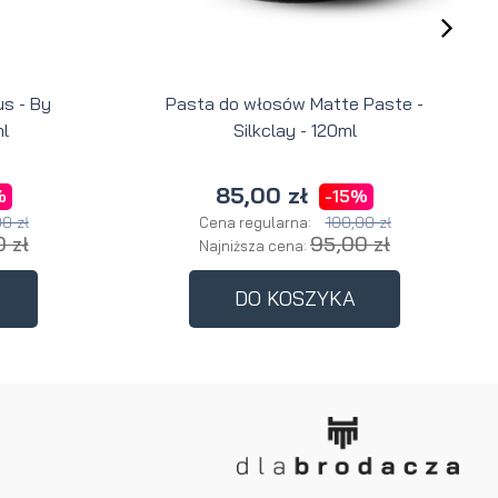
s - By
Pasta do włosów Matte Paste -
l
Silkclay - 120ml
85,00 zł
%
-15%
0 zł
100,00 zł
Cena regularna:
 zł
95,00 zł
Najniższa cena:
DO KOSZYKA