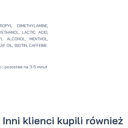
OPYL DIMETHYLAMINE,
ETHANOL, LACTIC ACID,
YL ALCOHOL, MENTHOL,
F OIL, BIOTIN, CAFFEINE.
i i pozostaw na 3-5 minut.
Inni klienci kupili również