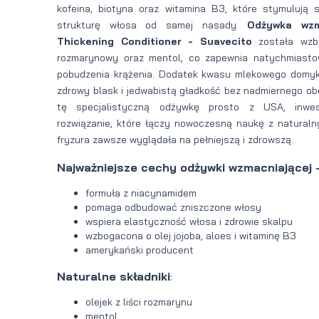
kofeina, biotyna oraz witamina B3, które stymulują 
strukturę włosa od samej nasady.
Odżywka wzm
Thickening Conditioner - Suavecito
została wzb
rozmarynowy oraz mentol, co zapewnia natychmiastow
pobudzenia krążenia. Dodatek kwasu mlekowego domyka
zdrowy blask i jedwabistą gładkość bez nadmiernego ob
tę specjalistyczną odżywkę prosto z USA, inwes
rozwiązanie, które łączy nowoczesną naukę z naturaln
fryzura zawsze wyglądała na pełniejszą i zdrowszą.
Najważniejsze cechy odżywki wzmacniającej 
formuła z niacynamidem
pomaga odbudować zniszczone włosy
wspiera elastyczność włosa i zdrowie skalpu
wzbogacona o olej jojoba, aloes i witaminę B3
amerykański producent
Naturalne składniki
:
olejek z liści rozmarynu
mentol