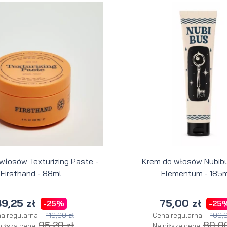
 włosów Texturizing Paste -
Krem do włosów Nubibu
Firsthand - 88ml
Elementum - 185m
9,25 zł
75,00 zł
-25%
-25
119,00 zł
100,0
a regularna:
Cena regularna:
95,20 zł
80,00
niższa cena:
Najniższa cena: