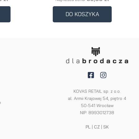
DO KOSZYKA
KOVAS RETAIL sp. z o.o.
al. Armii Krajowej 54, piętro 4
e
50-541 Wrocław
NIP: 8993012738
PL
|
CZ
|
SK