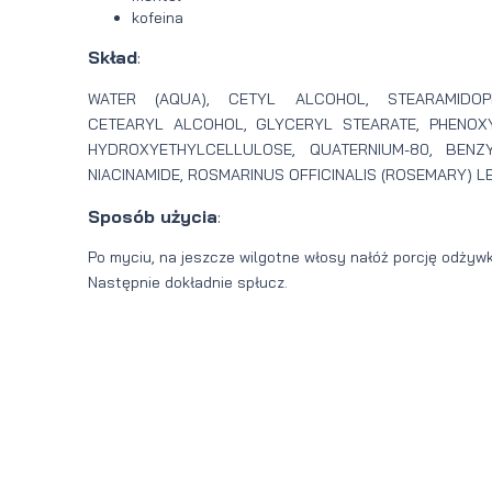
kofeina
Skład
:
WATER (AQUA), CETYL ALCOHOL, STEARAMIDOPR
CETEARYL ALCOHOL, GLYCERYL STEARATE, PHENOXY
HYDROXYETHYLCELLULOSE, QUATERNIUM-80, BENZ
NIACINAMIDE, ROSMARINUS OFFICINALIS (ROSEMARY) LEA
Sposób użycia
:
Po myciu, na jeszcze wilgotne włosy nałóż porcję odżywk
Następnie dokładnie spłucz.