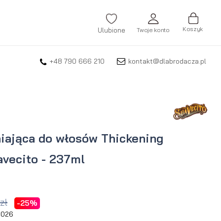
Koszyk
Ulubione
Twoje konto
+48 790 666 210
kontakt@dlabrodacza.pl
ZALOGUJ SIĘ
Nie pamiętasz hasła?
ZAREJESTRUJ SIĘ
ająca do włosów Thickening
avecito - 237ml
zł
-25%
 2026