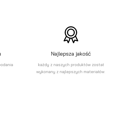
u
Najlepsza jakość
podania
każdy z naszych produktów został
wykonany z najlepszych materiałów.