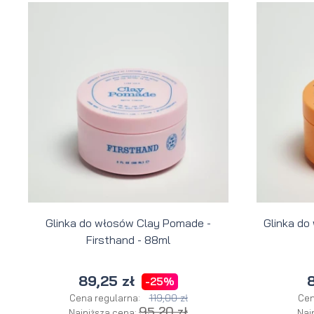
Glinka do włosów Clay Pomade -
Glinka do
Firsthand - 88ml
89,25 zł
8
-25%
119,00 zł
Cena regularna:
Cen
95,20 zł
Najniższa cena:
Naj