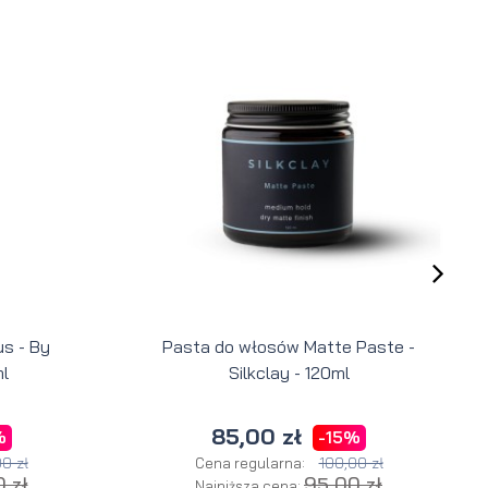
s - By
Pasta do włosów Matte Paste -
l
Silkclay - 120ml
85,00 zł
%
-15%
0 zł
100,00 zł
Cena regularna:
 zł
95,00 zł
Najniższa cena: