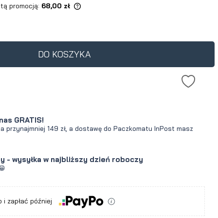
 tą promocją:
68,00 zł
ukt jest sprzedawany
30 dni, wyświetlana jest
cena od momentu, kiedy
DO KOSZYKA
awił się w sprzedaży.
nas GRATIS!
za przynajmniej 149 zł, a dostawę do Paczkomatu InPost masz
y - wysyłka w najbliższy dzień roboczy
😁
a
 i zapłać później