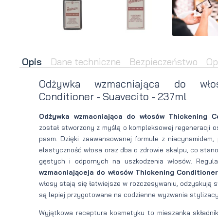
brody
do brody
na
Suszarka
zimę
do brody
Opis
Dane techniczne
Bezpieczeństwo
Op
Odżywka wzmacniająca do włos
Conditioner - Suavecito - 237ml
Odżywka wzmacniająca do włosów Thickening Co
został stworzony z myślą o kompleksowej regeneracji o
pasm. Dzięki zaawansowanej formule z niacynamidem, 
elastyczność włosa oraz dba o zdrowie skalpu, co stan
gęstych i odpornych na uszkodzenia włosów. Regul
wzmacniająceja do włosów Thickening Conditioner
włosy stają się łatwiejsze w rozczesywaniu, odzyskują s
są lepiej przygotowane na codzienne wyzwania stylizacy
Wyjątkowa receptura kosmetyku to mieszanka składnik