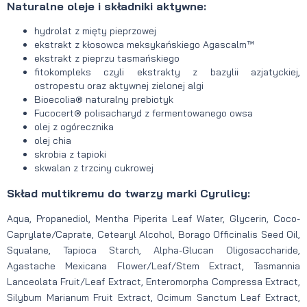
Naturalne oleje i składniki aktywne:
hydrolat z mięty pieprzowej
ekstrakt z kłosowca meksykańskiego Agascalm™
ekstrakt z pieprzu tasmańskiego
fitokompleks czyli ekstrakty z bazylii azjatyckiej,
ostropestu oraz aktywnej zielonej algi
Bioecolia® naturalny prebiotyk
Fucocert® polisacharyd z fermentowanego owsa
olej z ogórecznika
olej chia
skrobia z tapioki
skwalan z trzciny cukrowej
Skład multikremu do twarzy marki Cyrulicy:
Aqua, Propanediol, Mentha Piperita Leaf Water, Glycerin, Coco-
Caprylate/Caprate, Cetearyl Alcohol, Borago Officinalis Seed Oil,
Squalane, Tapioca Starch, Alpha-Glucan Oligosaccharide,
Agastache Mexicana Flower/Leaf/Stem Extract, Tasmannia
Lanceolata Fruit/Leaf Extract, Enteromorpha Compressa Extract,
Silybum Marianum Fruit Extract, Ocimum Sanctum Leaf Extract,