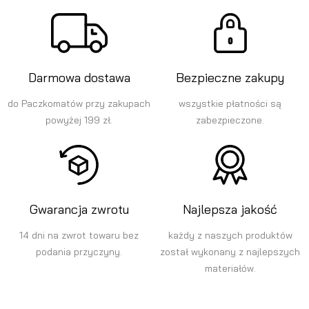
Darmowa dostawa
Bezpieczne zakupy
do Paczkomatów przy zakupach
wszystkie płatności są
powyżej 199 zł.
zabezpieczone.
Gwarancja zwrotu
Najlepsza jakość
14 dni na zwrot towaru bez
każdy z naszych produktów
podania przyczyny.
został wykonany z najlepszych
materiałów.