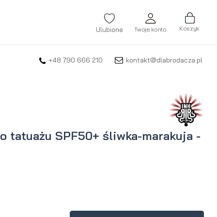
Koszyk
Ulubione
Twoje konto
+48 790 666 210
kontakt@dlabrodacza.pl
ZALOGUJ SIĘ
Nie pamiętasz hasła?
ZAREJESTRUJ SIĘ
o tatuażu SPF50+ śliwka-marakuja -