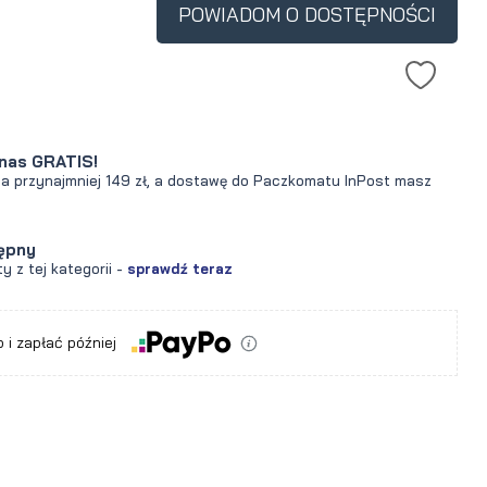
POWIADOM O DOSTĘPNOŚCI
nas GRATIS!
za przynajmniej 149 zł, a dostawę do Paczkomatu InPost masz
ępny
y z tej kategorii -
sprawdź teraz
 i zapłać później
a