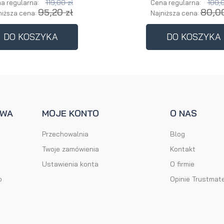
119,00 zł
100,0
a regularna:
Cena regularna:
95,20 zł
80,00
niższa cena:
Najniższa cena:
DO KOSZYKA
DO KOSZYKA
AWA
MOJE KONTO
O NAS
Przechowalnia
Blog
Twoje zamówienia
Kontakt
Ustawienia konta
O firmie
o
Opinie Trustmat