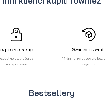
Inni klienci kupili również
ezpieczne zakupy
Gwarancja zwrot
wszystkie płatności są
14 dni na zwrot towaru bez 
zabezpieczone.
przyczyny.
Bestsellery