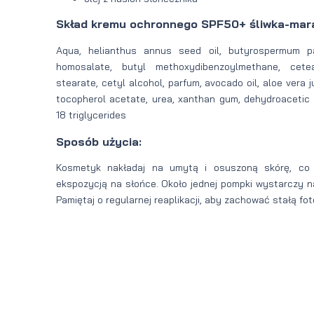
Skład kremu ochronnego SPF50+ śliwka-marak
Aqua, helianthus annus seed oil, butyrospermum par
homosalate, butyl methoxydibenzoylmethane, cetea
stearate, cetyl alcohol, parfum, avocado oil, aloe vera jui
tocopherol acetate, urea, xanthan gum, dehydroacetic a
18 triglycerides
Sposób użycia:
Kosmetyk nakładaj na umytą i osuszoną skórę, co 
ekspozycją na słońce. Około jednej pompki wystarczy na
Pamiętaj o regularnej reaplikacji, aby zachować stałą fo