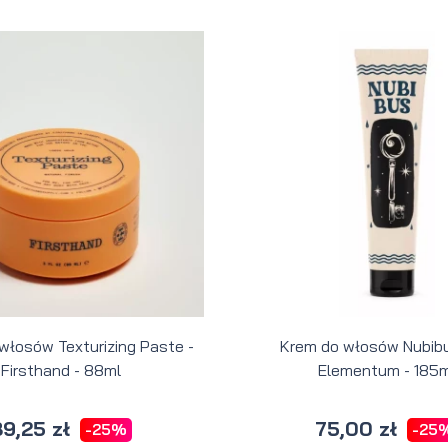
 włosów Texturizing Paste -
Krem do włosów Nubibu
Firsthand - 88ml
Elementum - 185m
9,25 zł
75,00 zł
-25%
-25