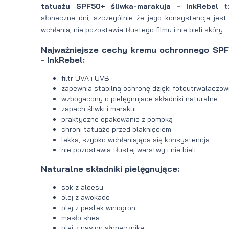
tatuażu SPF50+ śliwka-marakuja - InkRebel
to
słoneczne dni, szczególnie że jego konsystencja jest
wchłania, nie pozostawia tłustego filmu i nie bieli skóry.
Najważniejsze cechy kremu ochronnego SPF
- InkRebel:
filtr UVA i UVB
zapewnia stabilną ochronę dzięki fotoutrwalaczow
wzbogacony o pielęgnujace składniki naturalne
zapach śliwki i marakui
praktyczne opakowanie z pompką
chroni tatuaże przed blaknięciem
lekka, szybko wchłaniająca się konsystencja
nie pozostawia tłustej warstwy i nie bieli
Naturalne składniki pielęgnujące:
sok z aloesu
olej z awokado
olej z pestek winogron
masło shea
olej z nasion słonecznika