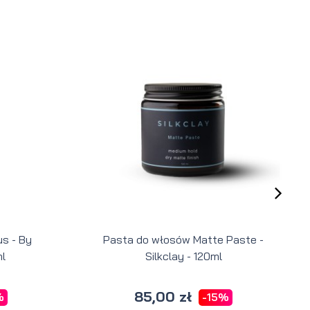
s - By
Pasta do włosów Matte Paste -
l
Silkclay - 120ml
85,00 zł
%
-15%