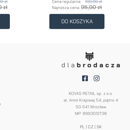
0 zł
100,00 zł
Cena regularna:
 zł
95,00 zł
Najniższa cena:
DO KOSZYKA
KOVAS RETAIL sp. z o.o.
al. Armii Krajowej 54, piętro 4
e
50-541 Wrocław
NIP: 8993012738
PL
|
CZ
|
SK