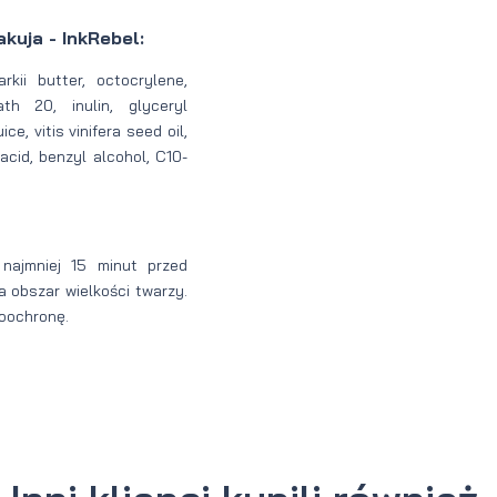
uja - InkRebel:
kii butter, octocrylene,
th 20, inulin, glyceryl
ce, vitis vinifera seed oil,
cid, benzyl alcohol, C10-
najmniej 15 minut przed
 obszar wielkości twarzy.
toochronę.