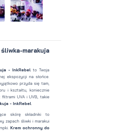
Perfumy
Krem do
Zestaw
Woda
twarzy dla
do
perfumowan
mężczyzn
tatuażu
śliwka-marakuja
uja - InkRebel
to Twoja
ej ekspozycji na słońce.
wyjątkowo przyda się tam,
ru i kształtu, koniecznie
filtrami UVA i UVB, takie
uja - InkRebel
.
jące skórę składniki to
 zapach śliwki i marakui
mpki.
Krem ochronny do