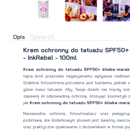
brody
do brody
na
Suszarka
zimę
do brody
Opis
Opinie
(4)
Krem ochronny do tatuażu SPF50+ 
- InkRebel - 100ml
Krem ochronny do tatuażu SPF50+ śliwka-marak
tajna broń przeciwko negatywnemu wpływowi nadmiern
Stabilna fotoochrona potrzebna jest każdemu, jednak 
gdzie masz tatuaże. Aby Twoje dziarki nie traciły kolo
zapewnij im odpowiednią ochronę, stosując kosmetyki z 
jak
Krem ochronny do tatuażu SPF50+ śliwka-marak
Niezawodna ochrona, fotoutrwalacz oraz pielęgnu
podstawa, ale dodatkowym plusem jest świetny owocowy
oraz praktyczne opakowanie z dozownikiem w formie po