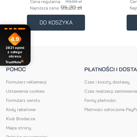
119,00 zł
Cena regularna:
Cen
95,20 zł
Najniższa cena:
Naj
DO KOSZYKA
4.9
2821
opinii
z całego
okresu
POMOC
PŁATNOŚCI I DOST
Formularz reklamacji
Czas i koszty dostawy
Ustawienia cookies
Czas realizacji zamówienia
Formularz zwrotu
Formy płatności
Kody rabatowe
Płatności odroczone PayP
Klub Brodacza
Mapa strony
Polityka prywatności