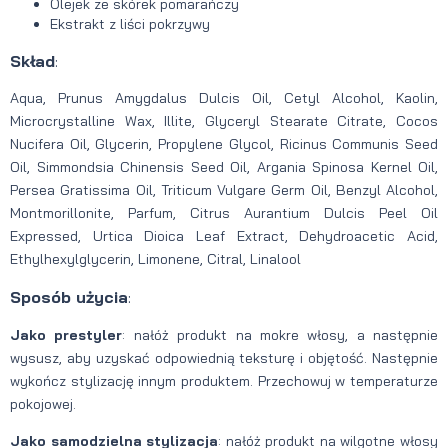
Olejek ze skórek pomarańczy
Ekstrakt z liści pokrzywy
Skład
:
Aqua, Prunus Amygdalus Dulcis Oil, Cetyl Alcohol, Kaolin,
Microcrystalline Wax, Illite, Glyceryl Stearate Citrate, Cocos
Nucifera Oil, Glycerin, Propylene Glycol, Ricinus Communis Seed
Oil, Simmondsia Chinensis Seed Oil, Argania Spinosa Kernel Oil,
Persea Gratissima Oil, Triticum Vulgare Germ Oil, Benzyl Alcohol,
Montmorillonite, Parfum, Citrus Aurantium Dulcis Peel Oil
Expressed, Urtica Dioica Leaf Extract, Dehydroacetic Acid,
Ethylhexylglycerin, Limonene, Citral, Linalool
Sposób użycia
:
Jako prestyler
: nałóż produkt na mokre włosy, a następnie
wysusz, aby uzyskać odpowiednią teksturę i objętość. Następnie
wykończ stylizację innym produktem. Przechowuj w temperaturze
pokojowej.
Jako samodzielna stylizacja
: nałóż produkt na wilgotne włosy