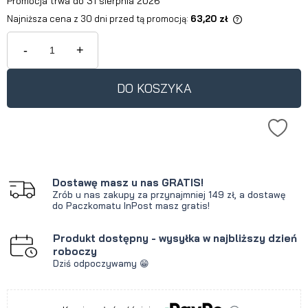
Promocja trwa do 31 sierpnia 2026
Najniższa cena z 30 dni przed tą promocją:
63,20 zł
Jeżeli produkt jest sprzedawany
krócej niż 30 dni, wyświetlana jest
-
+
najniższa cena od momentu, kiedy
produkt pojawił się w sprzedaży.
DO KOSZYKA
Dostawę masz u nas GRATIS!
Zrób u nas zakupy za przynajmniej 149 zł, a dostawę
do Paczkomatu InPost masz gratis!
Produkt dostępny - wysyłka w najbliższy dzień
roboczy
Dziś odpoczywamy 😁