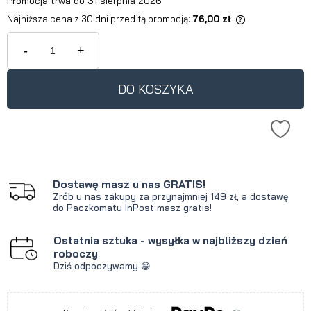
Promocja trwa do 31 sierpnia 2026
Najniższa cena z 30 dni przed tą promocją:
76,00 zł
Jeżeli produkt jest sprzedawany
krócej niż 30 dni, wyświetlana jest
-
+
najniższa cena od momentu, kiedy
produkt pojawił się w sprzedaży.
DO KOSZYKA
Dostawę masz u nas GRATIS!
Zrób u nas zakupy za przynajmniej 149 zł, a dostawę
do Paczkomatu InPost masz gratis!
Ostatnia sztuka - wysyłka w najbliższy dzień
roboczy
Dziś odpoczywamy 😁