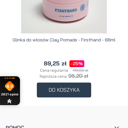
Glinka do włosów Clay Pomade - Firsthand - 88ml
89,25 zł
-25%
119,00 zł
Cena regularna:
95,20 zł
Najniższa cena:
4.9
DO KOSZYKA
2821
opinii
POMOC