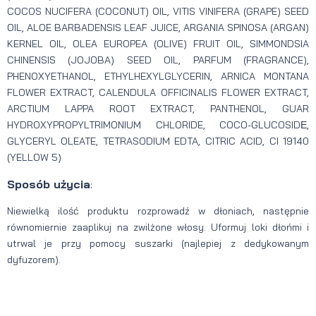
COCOS NUCIFERA (COCONUT) OIL, VITIS VINIFERA (GRAPE) SEED
OIL, ALOE BARBADENSIS LEAF JUICE, ARGANIA SPINOSA (ARGAN)
KERNEL OIL, OLEA EUROPEA (OLIVE) FRUIT OIL, SIMMONDSIA
CHINENSIS (JOJOBA) SEED OIL, PARFUM (FRAGRANCE),
PHENOXYETHANOL, ETHYLHEXYLGLYCERIN, ARNICA MONTANA
FLOWER EXTRACT, CALENDULA OFFICINALIS FLOWER EXTRACT,
ARCTIUM LAPPA ROOT EXTRACT, PANTHENOL, GUAR
HYDROXYPROPYLTRIMONIUM CHLORIDE, COCO-GLUCOSIDЕ,
GLYCERYL OLEATE, TETRASODIUM EDTA, CITRIC ACID, CI 19140
(YELLOW 5)
Sposób użycia
:
Niewielką ilość produktu rozprowadź w dłoniach, następnie
równomiernie zaaplikuj na zwilżone włosy. Uformuj loki dłońmi i
utrwal je przy pomocy suszarki (najlepiej z dedykowanym
dyfuzorem).