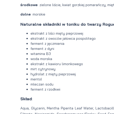
środkowe
: zielone liście, kwiat gorzkiej pomarańczy, mi
dolne
: morskie
Naturalne składniki w toniku do twarzy Rogue
ekstrakt z liści mięty pieprzowej
ekstrakt z owoców jałowca pospolitego
ferment z jęczmienia
ferment z dyni
witamina B3
woda morska
ekstrakt z kawioru limonkowego
mirt cytrynowy
hydrolat z mięty pieprzowej
mentol
mleczan sodu
ferment z rzodkwii
Skład
:
Aqua, Glycerin, Mentha Piperita Leaf Water, Lactobacil
Filtrate, Niacinamide, Saccharomyces/Barley Seed Ferm