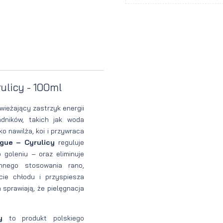
Perfumy
Krem do
Zestaw
Woda
twarzy dla
do
perfumowan
mężczyzn
tatuażu
ulicy - 100ml
wieżający zastrzyk energii
adników, takich jak woda
ko nawilża, koi i przywraca
gue – Cyrulicy
reguluje
 goleniu – oraz eliminuje
ennego stosowania rano,
ie chłodu i przyspiesza
 sprawiają, że pielęgnacja
y
to produkt polskiego