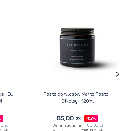
s - By
Pasta do włosów Matte Paste -
l
Silkclay - 120ml
85,00 zł
%
-15%
0 zł
100,00 zł
Cena regularna:
 zł
95,00 zł