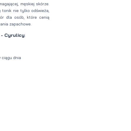
agającej, męskiej skórze.
 tonik nie tylko odświeża,
ór dla osób, które cenią
nania zapachowe.
- Cyrulicy
:
 ciągu dnia