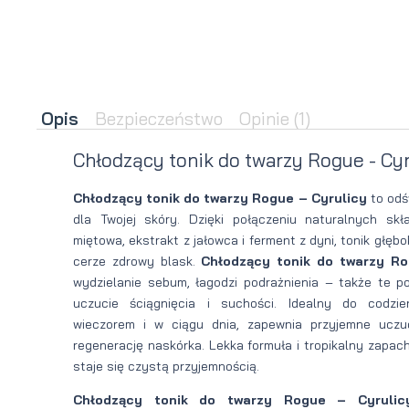
brody
do brody
na
Suszarka
zimę
do brody
Opis
Bezpieczeństwo
Opinie
(1)
Chłodzący tonik do twarzy Rogue - Cyr
Chłodzący tonik do twarzy Rogue – Cyrulicy
to odś
dla Twojej skóry. Dzięki połączeniu naturalnych skł
miętowa, ekstrakt z jałowca i ferment z dyni, tonik głębo
cerze zdrowy blask.
Chłodzący tonik do twarzy Ro
wydzielanie sebum, łagodzi podrażnienia – także te po
uczucie ściągnięcia i suchości. Idealny do codzi
wieczorem i w ciągu dnia, zapewnia przyjemne uczuc
regenerację naskórka. Lekka formuła i tropikalny zapach
staje się czystą przyjemnością.
Chłodzący tonik do twarzy Rogue – Cyrulic