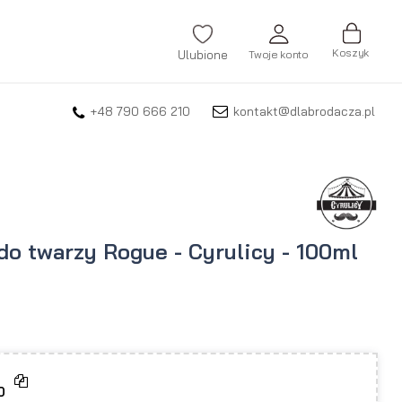
Koszyk
Ulubione
Twoje konto
+48 790 666 210
kontakt@dlabrodacza.pl
ZALOGUJ SIĘ
Nie pamiętasz hasła?
ZAREJESTRUJ SIĘ
do twarzy Rogue - Cyrulicy - 100ml
0