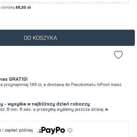
d obniżką
55,20 zł
DO KOSZYKA
nas GRATIS!
za przynajmniej 149 zł, a dostawę do Paczkomatu InPost masz
y - wysyłka w najbliższy dzień roboczy
a
odz.
8 min.
7 sec.
a przesyłkę wyślemy jeszcze dzisiaj 🔥
 i zapłać później