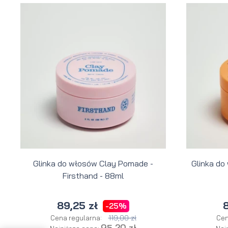
Glinka do włosów Clay Pomade -
Glinka do
Firsthand - 88ml
89,25 zł
8
-25%
119,00 zł
Cena regularna:
Cen
95,20 zł