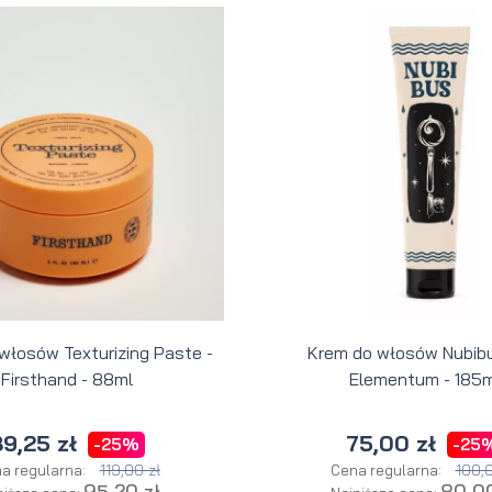
 włosów Texturizing Paste -
Krem do włosów Nubibu
Firsthand - 88ml
Elementum - 185m
9,25 zł
75,00 zł
-25%
-25
119,00 zł
100,0
a regularna:
Cena regularna:
95,20 zł
80,00