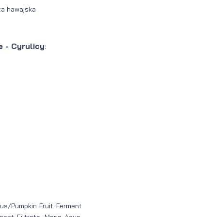
ęta hawajska
 - Cyrulicy
:
lus/Pumpkin Fruit Ferment
ent Filtrate, Maris Aqua,