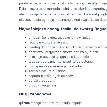
producenta, w pełni wegański, stworzony z myślą o wym
Dzięki zawartości mentolu i olejku ze skórki pomarańczy
ale i dodaje energii na cały dzień. To doskonały wyb
skuteczną pielęgnację, naturalny skład i wyjątkowe doz
Najważniejsze cechy toniku do twarzy Rogue 
chłodzi i koi skórę, głęboko ją nawilżając
reguluje wydzielanie sebum
idealny do codziennego użytku rano, wieczorem i w
odświeża i przywraca skórze naturalny blask
eliminuje uczucie ściągnięcia i suchości
łagodzi podrażnienia, nawet te po goleniu
przyspiesza regenerację naskórka
zawiera naturalny skład
zapach tropikalnych owoców
polski producent
produkt wegański
Nuty zapachowe
:
górne
: mango, ananas, marakuja, papaja