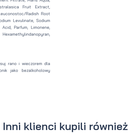
ralasica Fruit Extract,
 Leuconostoc/Radish Root
odium Levulinate, Sodium
 Acid, Parfum, Limonene,
, Hexamethylindanopyran,
suj rano i wieczorem dla
onik jako bezalkoholowy
Inni klienci kupili również