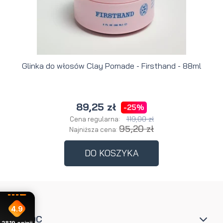
Glinka do włosów Clay Pomade - Firsthand - 88ml
89,25 zł
-25%
119,00 zł
Cena regularna:
95,20 zł
Najniższa cena:
DO KOSZYKA
4.9
POMOC