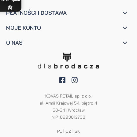
2819
opinii
PŁATNOŚCI I DOSTAWA
MOJE KONTO
O NAS
KOVAS RETAIL sp. z o.o.
al. Armii Krajowej 54, piętro 4
50-541 Wrocław
NIP: 8993012738
PL
|
CZ
|
SK