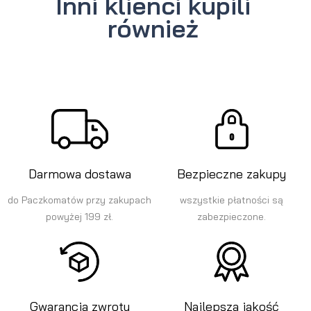
Inni klienci kupili
również
Darmowa dostawa
Bezpieczne zakupy
do Paczkomatów przy zakupach
wszystkie płatności są
powyżej 199 zł.
zabezpieczone.
Gwarancja zwrotu
Najlepsza jakość