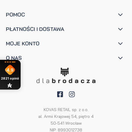
POMOC
PŁATNOŚCI I DOSTAWA
MOJE KONTO
O NAS
4.9
2821
opinii
KOVAS RETAIL sp. z o.o.
al. Armii Krajowej 54, piętro 4
50-541 Wrocław
NIP: 8993012738