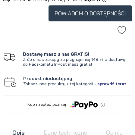
Jeżeli produkt jest sprzedawany
krócej niż 30 dni, wyświetlana jest
POWIADOM O DOSTĘPNOŚCI
najniższa cena od momentu, kiedy
produkt pojawił się w sprzedaży.
Dostawę masz u nas GRATIS!
Zrób u nas zakupy za przynajmniej 149 zł, a dostawę
do Paczkomatu InPost masz gratis!
Produkt niedostępny
Zobacz inne produkty z tej kategorii -
sprawdź teraz
Kup i zapłać później
Opis
Dane techniczne
Opinie