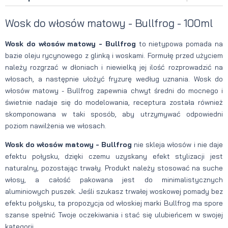
Wosk do włosów matowy - Bullfrog - 100ml
Wosk do włosów matowy - Bullfrog
to nietypowa pomada na
bazie oleju rycynowego z glinką i woskami. Formułę przed użyciem
należy rozgrzać w dłoniach i niewielką jej ilość rozprowadzić na
włosach, a następnie ułożyć fryzurę według uznania. Wosk do
włosów matowy - Bullfrog zapewnia chwyt średni do mocnego i
świetnie nadaje się do modelowania, receptura została również
skomponowana w taki sposób, aby utrzymywać odpowiedni
poziom nawilżenia we włosach.
Wosk do włosów matowy - Bullfrog
nie skleja włosów i nie daje
efektu połysku, dzięki czemu uzyskany efekt stylizacji jest
naturalny, pozostając trwały. Produkt należy stosować na suche
włosy, a całość pakowana jest do minimalistycznych
aluminiowych puszek. Jeśli szukasz trwałej woskowej pomady bez
efektu połysku, ta propozycja od włoskiej marki Bullfrog ma spore
szanse spełnić Twoje oczekiwania i stać się ulubieńcem w swojej
kategorii.