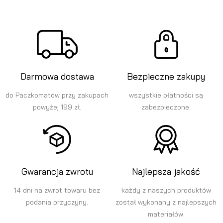
Darmowa dostawa
Bezpieczne zakupy
do Paczkomatów przy zakupach
wszystkie płatności są
powyżej 199 zł.
zabezpieczone.
Gwarancja zwrotu
Najlepsza jakość
14 dni na zwrot towaru bez
każdy z naszych produktów
podania przyczyny.
został wykonany z najlepszych
materiałów.