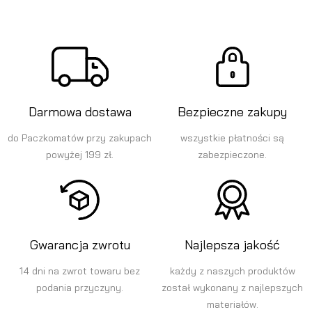
Darmowa dostawa
Bezpieczne zakupy
do Paczkomatów przy zakupach
wszystkie płatności są
powyżej 199 zł.
zabezpieczone.
Gwarancja zwrotu
Najlepsza jakość
14 dni na zwrot towaru bez
każdy z naszych produktów
podania przyczyny.
został wykonany z najlepszych
materiałów.