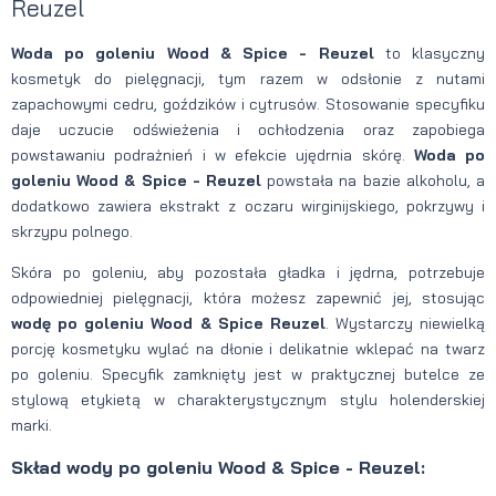
Reuzel
Woda po goleniu Wood & Spice - Reuzel
to klasyczny
kosmetyk do pielęgnacji, tym razem w odsłonie z nutami
zapachowymi cedru, goździków i cytrusów. Stosowanie specyfiku
daje uczucie odświeżenia i ochłodzenia oraz zapobiega
powstawaniu podrażnień i w efekcie ujędrnia skórę.
Woda po
goleniu Wood & Spice - Reuzel
powstała na bazie alkoholu, a
dodatkowo zawiera ekstrakt z oczaru wirginijskiego, pokrzywy i
skrzypu polnego.
Skóra po goleniu, aby pozostała gładka i jędrna, potrzebuje
odpowiedniej pielęgnacji, która możesz zapewnić jej, stosując
wodę po goleniu Wood & Spice Reuzel
. Wystarczy niewielką
porcję kosmetyku wylać na dłonie i delikatnie wklepać na twarz
po goleniu. Specyfik zamknięty jest w praktycznej butelce ze
stylową etykietą w charakterystycznym stylu holenderskiej
marki.
Skład wody po goleniu Wood & Spice - Reuzel: