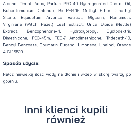
Alcohol Denat, Aqua, Parfum, PEG-40 Hydrogenated Castor Oil,
Behentrimonium Chloride, Bis-PEG-18 Methyl Ether Dimethyl
Silane, Equisetum Arvense Extract, Glycerin, Hamamelis
Virginiana (Witch Hazel) Leaf Extract, Urica Dioica (Nettle)
Extract, Benzophenone-4, Hydroxypropyl Cyclodextrir,
Dimethicone, PEG-45m, PEG-7 Amodimethicone, Trideceth-10,
Benzyl Benzoate, Coumarin, Eugenol, Limonene, Linalool, Orange
4 CI 15510.
Sposób użycia:
Nałóż niewielką ilość wody na dłonie i wklep w skórę twarzy po
goleniu.
Inni klienci kupili
również