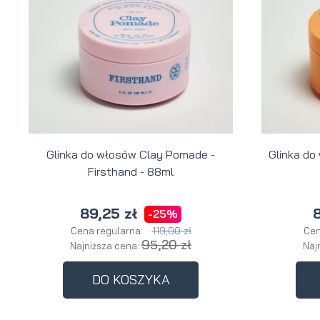
brody
do brody
na
Suszarka
zimę
do brody
Glinka do włosów Clay Pomade -
Glinka do
Firsthand - 88ml
89,25 zł
8
-25%
119,00 zł
Cena regularna:
Cen
95,20 zł
Najniższa cena:
Naj
DO KOSZYKA