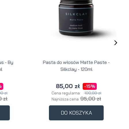
a
s - By
Pasta do włosów Matte Paste -
l
Silkclay - 120ml
85,00 zł
%
-15%
0 zł
100,00 zł
Cena regularna:
 zł
95,00 zł
Najniższa cena:
DO KOSZYKA