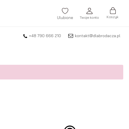
Koszyk
Ulubione
Twoje konto
+48 790 666 210
kontakt@dlabrodacza.pl
ZALOGUJ SIĘ
Nie pamiętasz hasła?
ZAREJESTRUJ SIĘ