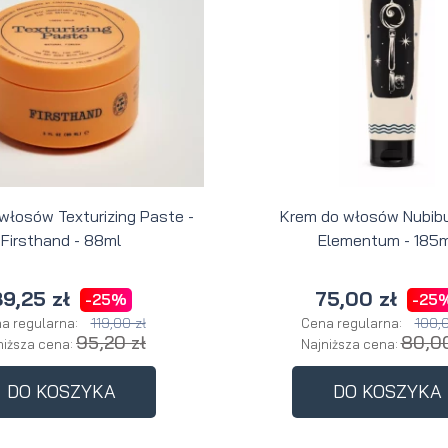
Perfumy
Krem do
Zestaw
Woda
twarzy dla
do
perfumowan
mężczyzn
tatuażu
 włosów Texturizing Paste -
Krem do włosów Nubibu
Firsthand - 88ml
Elementum - 185m
9,25 zł
75,00 zł
-25%
-25
119,00 zł
100,0
a regularna:
Cena regularna:
95,20 zł
80,00
niższa cena:
Najniższa cena:
DO KOSZYKA
DO KOSZYKA