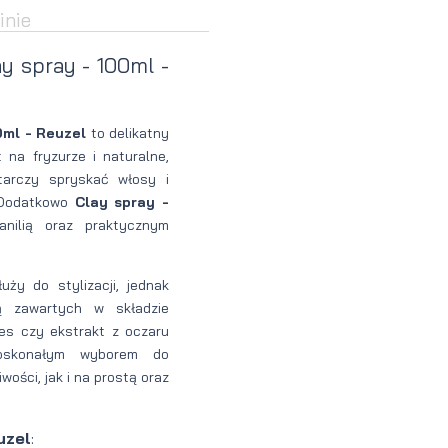
inie
perfumowan
Krem do
Zestaw
y spray - 100ml -
Woda
twarzy dla
do
toaletowa
mężczyzn
tatuażu
0ml - Reuzel
to delikatny
t na fryzurze i naturalne,
tarczy spryskać włosy i
. Dodatkowo
Clay spray -
anilią oraz praktycznym
ży do stylizacji, jednak
wą zawartych w składzie
oes czy ekstrakt z oczaru
 doskonałym wyborem do
ości, jak i na prostą oraz
uzel
: