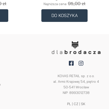
 zł
95,00 zł
Najniższa cena:
DO KOSZYKA
KOVAS RETAIL sp. z o.o.
al. Armii Krajowej 54, piętro 4
e
50-541 Wrocław
NIP: 8993012738
PL
|
CZ
|
SK