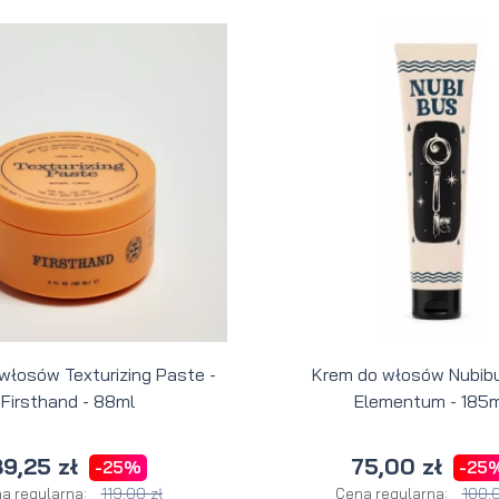
 włosów Texturizing Paste -
Krem do włosów Nubibu
Firsthand - 88ml
Elementum - 185m
9,25 zł
75,00 zł
-25%
-25
119,00 zł
100,0
a regularna:
Cena regularna: