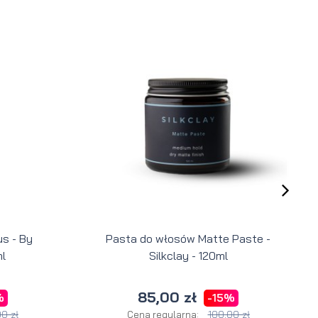
s - By
Pasta do włosów Matte Paste -
l
Silkclay - 120ml
85,00 zł
%
-15%
0 zł
100,00 zł
Cena regularna: