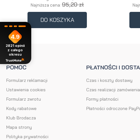
95,20 zł
Najniższa cena:
Naj
DO KOSZYKA
4.9
2821
opinii
z całego
okresu
POMOC
PŁATNOŚCI I DOST
Formularz reklamacji
Czas i koszty dostawy
Ustawienia cookies
Czas realizacji zamówienia
Formularz zwrotu
Formy płatności
Kody rabatowe
Płatności odroczone PayP
Klub Brodacza
Mapa strony
Polityka prywatności