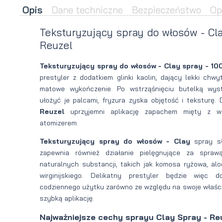
Opis
Dane techniczne
Bezpieczeństwo
Op
brody
do brody
Teksturyzujący spray do włosów - Cla
na
Suszarka
Reuzel
zimę
do brody
Teksturyzujący spray do włosów - Clay spray - 10
prestyler z dodatkiem glinki kaolin, dający lekki chwy
matowe wykończenie. Po wstrząśnięciu butelką wys
ułożyć je palcami, fryzura zyska objętość i teksturę
Reuzel
uprzyjemni aplikację zapachem mięty z w
atomizerem.
Teksturyzujący spray do włosów - Clay
spray słu
zapewnia również działanie pielęgnujące za spra
naturalnych substancji, takich jak komosa ryżowa, al
wirginijskiego. Delikatny prestyler będzie więc
codziennego użytku zarówno ze względu na swoje właściw
szybką aplikację.
Najważniejsze cechy sprayu Clay Spray - Re