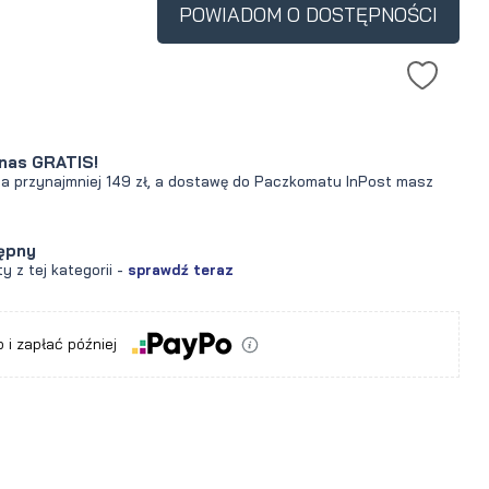
POWIADOM O DOSTĘPNOŚCI
nas GRATIS!
za przynajmniej 149 zł, a dostawę do Paczkomatu InPost masz
ępny
y z tej kategorii -
sprawdź teraz
 i zapłać później
a