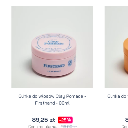
Glinka do włosów Clay Pomade -
Glinka do
Firsthand - 88ml
89,25 zł
8
-25%
119,00 zł
Cena regularna:
Cen