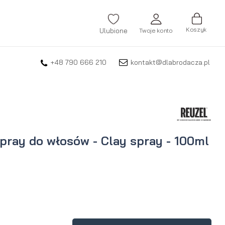
Koszyk
Ulubione
Twoje konto
+48 790 666 210
kontakt@dlabrodacza.pl
ZALOGUJ SIĘ
Nie pamiętasz hasła?
ZAREJESTRUJ SIĘ
pray do włosów - Clay spray - 100ml