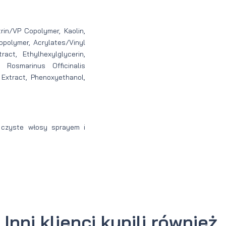
rin/VP Copolymer, Kaolin,
opolymer, Acrylates/Vinyl
ct, Ethylhexylglycerin,
 Rosmarinus Officinalis
) Extract, Phenoxyethanol,
, czyste włosy sprayem i
Inni klienci kupili również