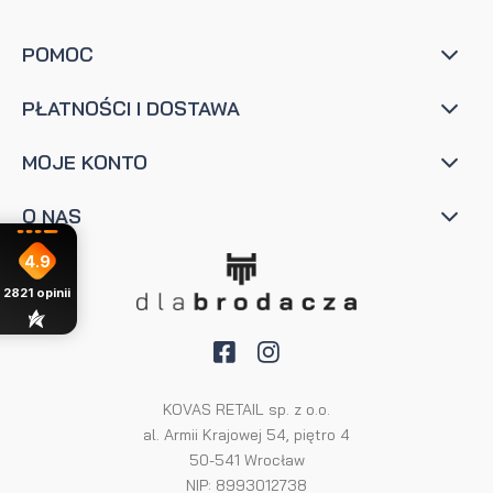
POMOC
PŁATNOŚCI I DOSTAWA
MOJE KONTO
O NAS
4.9
2821
opinii
KOVAS RETAIL sp. z o.o.
al. Armii Krajowej 54, piętro 4
50-541 Wrocław
NIP: 8993012738