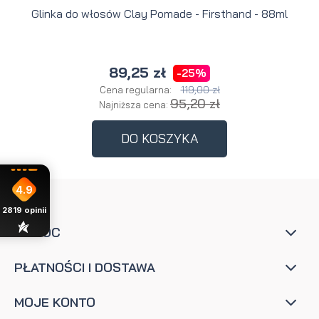
Glinka do włosów Clay Pomade - Firsthand - 88ml
89,25 zł
-25%
119,00 zł
Cena regularna:
95,20 zł
Najniższa cena:
DO KOSZYKA
4.9
2819
opinii
POMOC
PŁATNOŚCI I DOSTAWA
MOJE KONTO