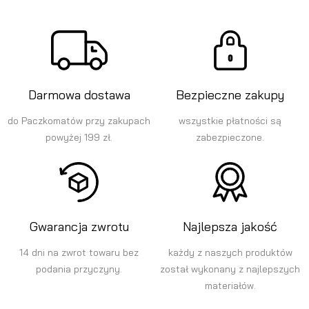
Darmowa dostawa
Bezpieczne zakupy
do Paczkomatów przy zakupach
wszystkie płatności są
powyżej 199 zł.
zabezpieczone.
Gwarancja zwrotu
Najlepsza jakość
14 dni na zwrot towaru bez
każdy z naszych produktów
podania przyczyny.
został wykonany z najlepszych
materiałów.