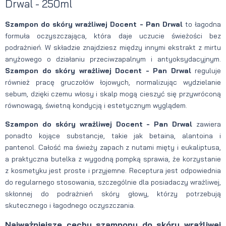
Drwal - 250ml
Szampon do skóry wrażliwej Docent - Pan Drwal
to łagodna
formuła oczyszczająca, która daje uczucie świeżości bez
podrażnień. W składzie znajdziesz między innymi ekstrakt z mirtu
anyżowego o działaniu przeciwzapalnym i antyoksydacyjnym.
Szampon do skóry wrażliwej Docent - Pan Drwal
reguluje
również pracę gruczołów łojowych, normalizując wydzielanie
sebum, dzięki czemu włosy i skalp mogą cieszyć się przywróconą
równowagą, świetną kondycją i estetycznym wyglądem.
Szampon do skóry wrażliwej Docent - Pan Drwal
zawiera
ponadto kojące substancje, takie jak betaina, alantoina i
pantenol. Całość ma świeży zapach z nutami mięty i eukaliptusa,
a praktyczna butelka z wygodną pompką sprawia, że korzystanie
z kosmetyku jest proste i przyjemne. Receptura jest odpowiednia
do regularnego stosowania, szczególnie dla posiadaczy wrażliwej,
skłonnej do podrażnień skóry głowy, którzy potrzebują
skutecznego i łagodnego oczyszczania.
Najważniejsze cechy szamponu do skóry wrażliwej