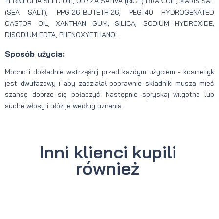
TERNIFOLIA SEED OIL, ORYZA SATIVA (RICE) BRAN OIL, MARIS SAL
(SEA SALT), PPG-26-BUTETH-26, PEG-40 HYDROGENATED
CASTOR OIL, XANTHAN GUM, SILICA, SODIUM HYDROXIDE,
DISODIUM EDTA, PHENOXYETHANOL.
Sposób użycia:
Mocno i dokładnie wstrząśnij przed każdym użyciem - kosmetyk
jest dwufazowy i aby zadziałał poprawnie składniki muszą mieć
szansę dobrze się połączyć. Następnie spryskaj wilgotne lub
suche włosy i ułóż je według uznania.
Inni klienci kupili
również