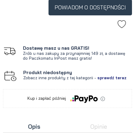
krócej niż 30 dni, wyświetlana jest
POWIADOM O DOSTĘPNOŚCI
najniższa cena od momentu, kiedy
produkt pojawił się w sprzedaży.
Dostawę masz u nas GRATIS!
Zrób u nas zakupy za przynajmniej 149 zł, a dostawę
do Paczkomatu InPost masz gratis!
Produkt niedostępny
Zobacz inne produkty z tej kategorii -
sprawdź teraz
Kup i zapłać później
Opis
Opinie