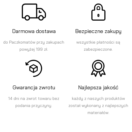
Darmowa dostawa
Bezpieczne zakupy
do Paczkomatów przy zakupach
wszystkie płatności są
powyżej 199 zł.
zabezpieczone.
Gwarancja zwrotu
Najlepsza jakość
14 dni na zwrot towaru bez
każdy z naszych produktów
podania przyczyny.
został wykonany z najlepszych
materiałów.