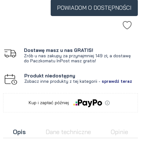
krócej niż 30 dni, wyświetlana jest
POWIADOM O DOSTĘPNOŚCI
najniższa cena od momentu, kiedy
produkt pojawił się w sprzedaży.
Dostawę masz u nas GRATIS!
Zrób u nas zakupy za przynajmniej 149 zł, a dostawę
do Paczkomatu InPost masz gratis!
Produkt niedostępny
Zobacz inne produkty z tej kategorii -
sprawdź teraz
Kup i zapłać później
Opis
Dane techniczne
Opinie