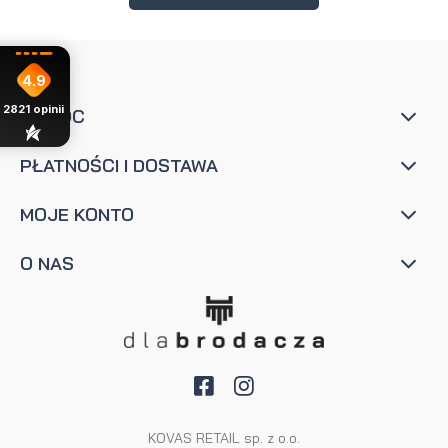
4.9
2821
opinii
POMOC
PŁATNOŚCI I DOSTAWA
MOJE KONTO
O NAS
KOVAS RETAIL sp. z o.o.