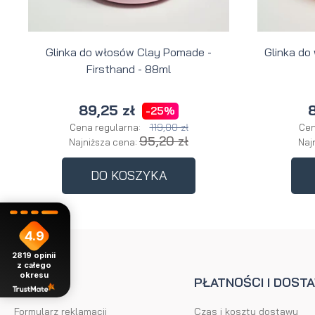
Glinka do włosów Clay Pomade -
Glinka do
Firsthand - 88ml
89,25 zł
8
-25%
119,00 zł
Cena regularna:
Cen
95,20 zł
Najniższa cena:
Naj
DO KOSZYKA
4.9
2819
opinii
z całego
okresu
POMOC
PŁATNOŚCI I DOST
Formularz reklamacji
Czas i koszty dostawy