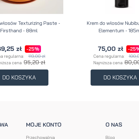
 włosów Texturizing Paste -
Krem do włosów Nubibu
Firsthand - 88ml
Elementum - 185m
9,25 zł
75,00 zł
-25%
-25
119,00 zł
100,0
a regularna:
Cena regularna:
95,20 zł
80,00
niższa cena:
Najniższa cena:
DO KOSZYKA
DO KOSZYKA
AWA
MOJE KONTO
O NAS
Przechowalnia
Blog