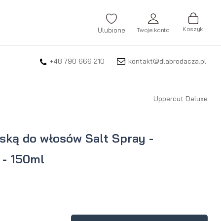
Koszyk
Ulubione
Twoje konto
+48 790 666 210
kontakt@dlabrodacza.pl
ZALOGUJ SIĘ
Nie pamiętasz hasła?
Uppercut Deluxe
ZAREJESTRUJ SIĘ
ską do włosów Salt Spray -
 - 150ml