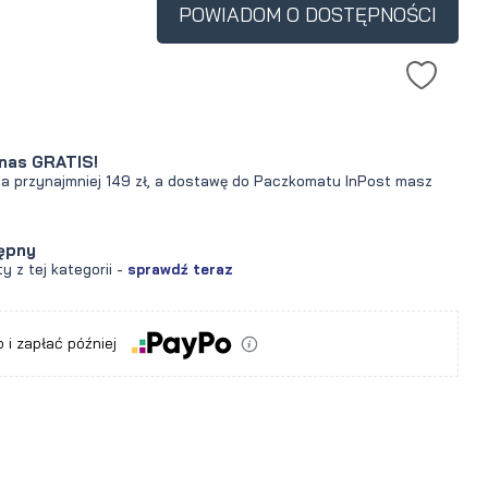
POWIADOM O DOSTĘPNOŚCI
nas GRATIS!
za przynajmniej 149 zł, a dostawę do Paczkomatu InPost masz
ępny
y z tej kategorii -
sprawdź teraz
 i zapłać później
a