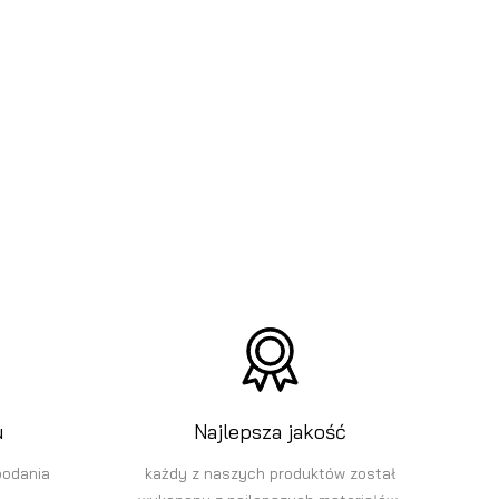
u
Najlepsza jakość
podania
każdy z naszych produktów został