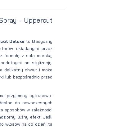
perfumowan
Krem do
Zestaw
 Spray - Uppercut
Woda
twarzy dla
do
toaletowa
mężczyzn
tatuażu
rcut Deluxe
to klasyczny
rferów, układanymi przez
z formułę z solą morską,
podatnymi na stylizację.
 delikatny chwyt i może
ki lub bezpośrednio przed
a przyjemny cytrusowo-
idealne do nowoczesnych
ka sposobów w zależności
ziorny, luźny efekt. Jeśli
o włosów na co dzień, ta