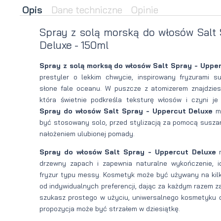
Opis
Dane techniczne
Opinie
brody
do brody
Spray z solą morską do włosów Salt
na
Suszarka
Deluxe - 150ml
zimę
do brody
Spray z solą morksą do włosów Salt Spray - Uppe
prestyler o lekkim chwycie, inspirowany fryzurami su
słone fale oceanu. W puszcze z atomizerem znajdzies
która świetnie podkreśla teksturę włosów i czyni je 
Spray do włosów Salt Spray - Uppercut Deluxe
ma
być stosowany solo, przed stylizacją za pomocą suszar
nałożeniem ulubionej pomady.
Spray do włosów Salt Spray - Uppercut Deluxe
m
drzewny zapach i zapewnia naturalne wykończenie, 
fryzur typu messy. Kosmetyk może być używany na kil
od indywidualnych preferencji, dając za każdym razem zad
szukasz prostego w użyciu, uniwersalnego kosmetyku d
propozycja może być strzałem w dziesiątkę.