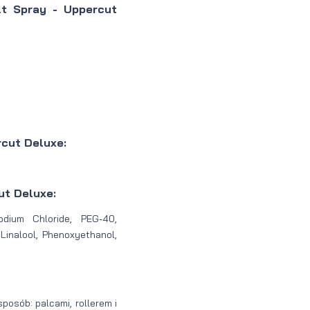
lt Spray - Uppercut
cut Deluxe:
ut Deluxe:
dium Chloride, PEG-40,
Linalool, Phenoxyethanol,
sposób: palcami, rollerem i