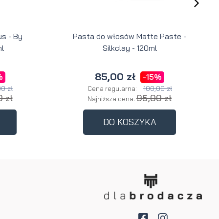
s - By
Pasta do włosów Matte Paste -
l
Silkclay - 120ml
85,00 zł
%
-15%
0 zł
100,00 zł
Cena regularna:
 zł
95,00 zł
Najniższa cena:
DO KOSZYKA