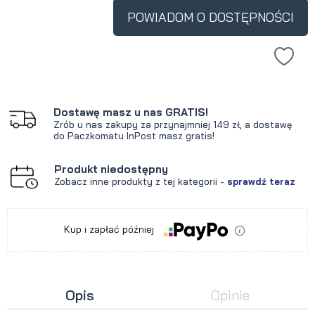
krócej niż 30 dni, wyświetlana jest
POWIADOM O DOSTĘPNOŚCI
najniższa cena od momentu, kiedy
produkt pojawił się w sprzedaży.
Dostawę masz u nas GRATIS!
Zrób u nas zakupy za przynajmniej 149 zł, a dostawę
do Paczkomatu InPost masz gratis!
Produkt niedostępny
Zobacz inne produkty z tej kategorii -
sprawdź teraz
Kup i zapłać później
Opis
Opinie