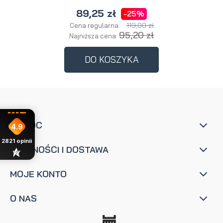
89,25 zł
-25%
119,00 zł
Cena regularna:
95,20 zł
Najniższa cena:
DO KOSZYKA
POMOC
4.9
2821
opinii
PŁATNOŚCI I DOSTAWA
MOJE KONTO
O NAS