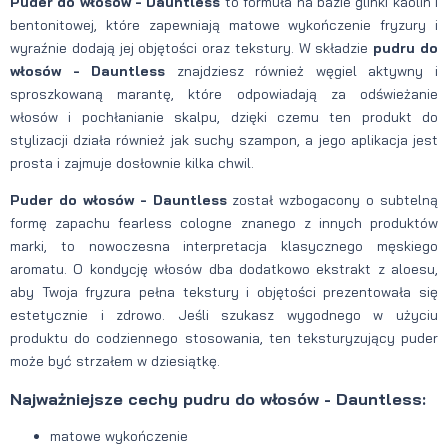
Puder do włosów - Dauntless
to formuła na bazie glinki kaolin i
bentonitowej, które zapewniają matowe wykończenie fryzury i
wyraźnie dodają jej objętości oraz tekstury. W składzie
pudru do
włosów - Dauntless
znajdziesz również węgiel aktywny i
sproszkowaną marantę, które odpowiadają za odświeżanie
włosów i pochłanianie skalpu, dzięki czemu ten produkt do
stylizacji działa również jak suchy szampon, a jego aplikacja jest
prosta i zajmuje dosłownie kilka chwil.
Puder do włosów - Dauntless
został wzbogacony o subtelną
formę zapachu fearless cologne znanego z innych produktów
marki, to nowoczesna interpretacja klasycznego męskiego
aromatu. O kondycję włosów dba dodatkowo ekstrakt z aloesu,
aby Twoja fryzura pełna tekstury i objętości prezentowała się
estetycznie i zdrowo. Jeśli szukasz wygodnego w użyciu
produktu do codziennego stosowania, ten teksturyzujący puder
może być strzałem w dziesiątkę.
Najważniejsze cechy pudru do włosów - Dauntless:
matowe wykończenie