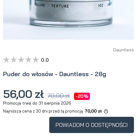
Dauntless
0.0
Puder do włosów - Dauntless - 28g
56,00 zł
70,00 zł
-20%
Promocja trwa do 31 sierpnia 2026
Najniższa cena z 30 dni przed tą promocją:
70,00 zł
Jeżeli produkt jest sprzedawany
krócej niż 30 dni, wyświetlana jest
POWIADOM O DOSTĘPNOŚCI
najniższa cena od momentu, kiedy
produkt pojawił się w sprzedaży.