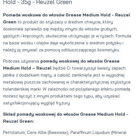
Hold - 35g - Reuzel Green
Pomada woskowa do włosów Grease Medium Hold - Reuzel
Green
to produkt do stylizacji o średnim chwycie, który
doskonale sprawdzi się między innymi do włosów grubych,
gęstych i kręconych, skutecznie utrzymując je w ryzach. Formuła
na bazie wosku i olejów daje wykończenie o średnim połysku i
należy ją zmywać za pomocą odtłuszczającego kosmetyku.
Podczas używania
pomady woskowej do włosów Grease
Medium Hold – Reuzel
będzie Ci towarzyszył świeży zapach
jabłka z dodatkiem mięty, a całość zamknięta jest w wygodnej
metalowej puszcze zachowanej w charakterystycznej stylistyce
holenderskiej marki. W zależności od pożądanego efektu pomadę
możesz łączyć z innymi produktami tego typu, aby uzyskać
satysfakcjonujący wygląd fryzury.
Skład pomady woskowej do włosów Grease Medium Hold -
Reuzel Green:
Petrolatum, Cera Alba (Beeswax), Paraffinum Liquidum (Mineral