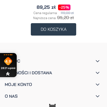
89,25 zł
-25%
119,00 zł
Cena regularna:
95,20 zł
Najniższa cena:
DO KOSZYKA
POMOC
4.9
2821
opinii
PŁATNOŚCI I DOSTAWA
MOJE KONTO
O NAS