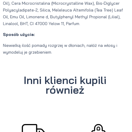
Oil), Cera Microcristalina (Microcrystalline Wax), Bis-Diglycer
Polyacyladipate-2, Silica, Meleleuca Altemifolia (Tea Tree) Leaf
Oil, Emu Oil, Limonene d, Butylphenyl Methyl Propional (Lilial),
Linalool, BHT, CI 47000 Yelow 11, Parfum.
Sposób użycia:
Niewielką ilość pomady rozgrzej w dłoniach, nałóż na włosy i
wymodeluj je grzebieniem.
Inni klienci kupili
również