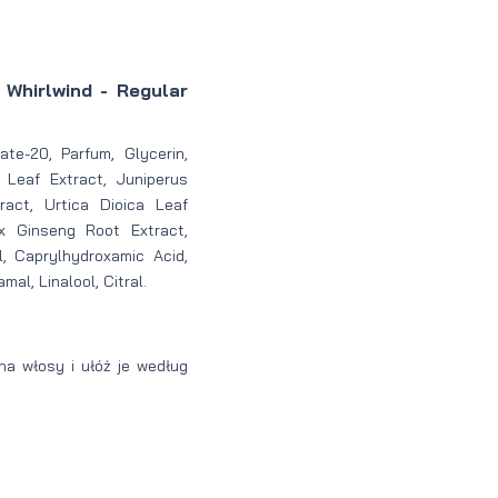
Whirlwind - Regular
te-20, Parfum, Glycerin,
s Leaf Extract, Juniperus
act, Urtica Dioica Leaf
x Ginseng Root Extract,
, Caprylhydroxamic Acid,
mal, Linalool, Citral.
na włosy i ułóż je według