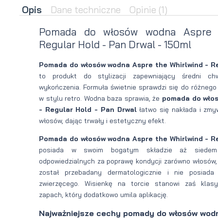
Opis
Dane techniczne
Opinie
(1)
brody
do brody
Pomada do włosów wodna Aspre t
na
Suszarka
Regular Hold - Pan Drwal - 150ml
zimę
do brody
Pomada do włosów wodna Aspre the Whirlwind - Re
to produkt do stylizacji zapewniający średni ch
wykończenia. Formuła świetnie sprawdzi się do różnego 
w stylu retro. Wodna baza sprawia, że
pomada do włos
- Regular Hold - Pan Drwal
łatwo się nakłada i zmy
włosów, dając trwały i estetyczny efekt.
Pomada do włosów wodna Aspre the Whirlwind - Re
posiada w swoim bogatym składzie aż siedem 
odpowiedzialnych za poprawę kondycji zarówno włosów, j
został przebadany dermatologicznie i nie posiada
zwierzęcego. Wisienkę na torcie stanowi zaś klasy
zapach, który dodatkowo umila aplikację.
Najważniejsze cechy pomady do włosów wod