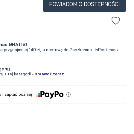
POWIADOM O DOSTĘPNOŚCI
nas GRATIS!
za przynajmniej 149 zł, a dostawę do Paczkomatu InPost masz
ępny
y z tej kategorii -
sprawdź teraz
 i zapłać później
a