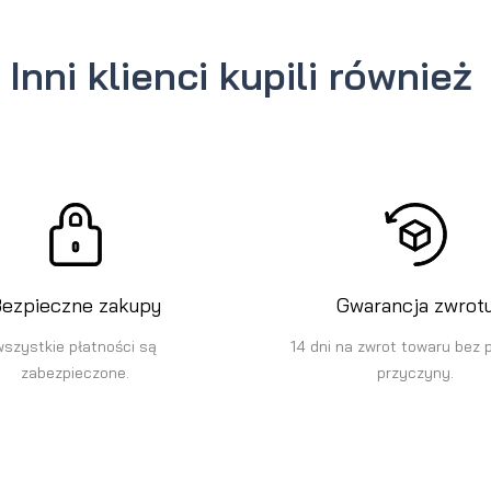
Inni klienci kupili również
ezpieczne zakupy
Gwarancja zwrot
wszystkie płatności są
14 dni na zwrot towaru bez 
zabezpieczone.
przyczyny.