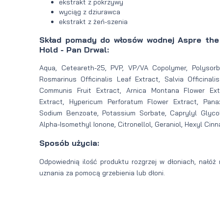
ekstrakt z pokrzywy
wyciąg z dziurawca
ekstrakt z żeń-szenia
Skład pomady do włosów wodnej Aspre the 
Hold - Pan Drwal:
Aqua, Ceteareth-25, PVP, VP/VA Copolymer, Polysorba
Rosmarinus Officinalis Leaf Extract, Salvia Officinali
Communis Fruit Extract, Arnica Montana Flower Extr
Extract, Hypericum Perforatum Flower Extract, Pana
Sodium Benzoate, Potassium Sorbate, Caprylyl Glycol
Alpha-Isomethyl Ionone, Citronellol, Geraniol, Hexyl Cinna
Sposób użycia:
Odpowiednią ilość produktu rozgrzej w dłoniach, nałóż 
uznania za pomocą grzebienia lub dłoni.