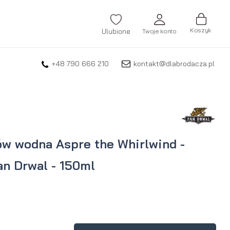
Koszyk
Ulubione
Twoje konto
+48 790 666 210
kontakt@dlabrodacza.pl
ZALOGUJ SIĘ
Nie pamiętasz hasła?
ZAREJESTRUJ SIĘ
w wodna Aspre the Whirlwind -
an Drwal - 150ml