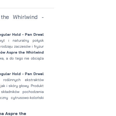
Perfumy
Krem do
Zestaw
he Whirlwind -
Woda
twarzy dla
do
perfumowan
mężczyzn
tatuażu
gular Hold - Pan Drwal
wyt i naturalny połysk
rodzaju zaczesów i fryzur
ów Aspre the Whirlwind
wa, a do tego nie obciąża
gular Hold - Pan Drwal
roślinnych ekstraktów
ak i skóry głowy. Produkt
 składników pochodzenia
czny cytrusowo-koloński
na Aspre the