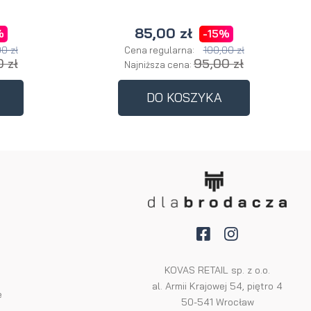
85,00 zł
%
-15%
0 zł
100,00 zł
Cena regularna:
 zł
95,00 zł
Najniższa cena:
DO KOSZYKA
KOVAS RETAIL sp. z o.o.
al. Armii Krajowej 54, piętro 4
e
50-541 Wrocław