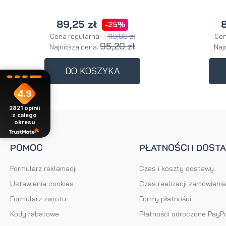
89,25 zł
8
-25%
119,00 zł
Cena regularna:
Cen
95,20 zł
Najniższa cena:
Naj
DO KOSZYKA
4.9
2821
opinii
z całego
okresu
POMOC
PŁATNOŚCI I DOST
Formularz reklamacji
Czas i koszty dostawy
Ustawienia cookies
Czas realizacji zamówienia
Formularz zwrotu
Formy płatności
Kody rabatowe
Płatności odroczone PayP