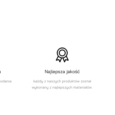
u
Najlepsza jakość
podania
każdy z naszych produktów został
wykonany z najlepszych materiałów.