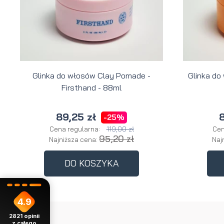
Glinka do włosów Clay Pomade -
Glinka do
Firsthand - 88ml
89,25 zł
8
-25%
119,00 zł
Cena regularna:
Cen
95,20 zł
Najniższa cena:
Naj
DO KOSZYKA
4.9
2821
opinii
z całego