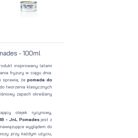
Perfumy
Krem do
Zestaw
Woda
twarzy dla
do
perfumowan
mężczyzn
tatuażu
mades - 100ml
rodukt inspirowany latami
nia fryzury w ciągu dnia.
i sprawia, że
pomada do
 do tworzenia klasycznych
iśniowy zapach określany
jący olejek rycynowy,
38 - JnL Pomades
jest z
 nawiązujące wyglądem do
ieszy przy każdym użyciu,