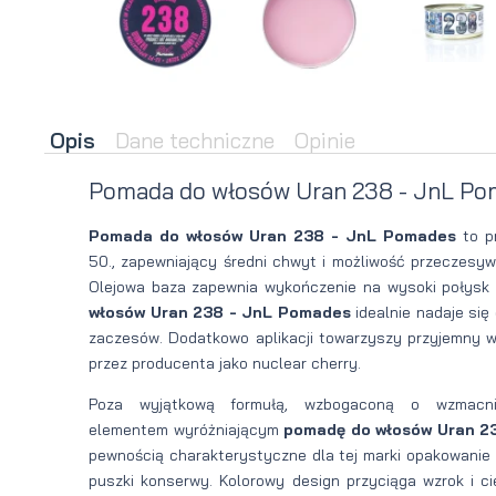
brody
do brody
na
Suszarka
zimę
do brody
Opis
Dane techniczne
Opinie
Pomada do włosów Uran 238 - JnL Po
Pomada do włosów Uran 238 - JnL Pomades
to p
50., zapewniający średni chwyt i możliwość przeczesywa
Olejowa baza zapewnia wykończenie na wysoki połysk 
włosów Uran 238 - JnL Pomades
idealnie nadaje się
zaczesów. Dodatkowo aplikacji towarzyszy przyjemny w
przez producenta jako nuclear cherry.
Poza wyjątkową formułą, wzbogaconą o wzmacnia
elementem wyróżniającym
pomadę do włosów Uran 2
pewnością charakterystyczne dla tej marki opakowanie
puszki konserwy. Kolorowy design przyciąga wzrok i c