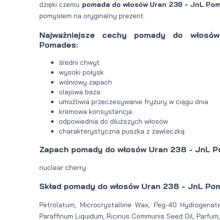
dzięki czemu
pomada do włosów Uran 238 - JnL Po
pomysłem na oryginalny prezent.
Najważniejsze cechy pomady do włos
Pomades:
średni chwyt
wysoki połysk
wiśniowy zapach
olejowa baza
umożliwia przeczesywanie fryzury w ciągu dnia
kremowa konsystencja
odpowiednia do dłuższych włosów
charakterystyczna puszka z zawleczką
Zapach pomady do włosów Uran 238 - JnL P
nuclear cherry
Skład pomady do włosów Uran 238 - JnL Po
Petrolatum, Microcrystalline Wax, Peg-40 Hydrogenate
Paraffinum Liquidum, Ricinus Communis Seed Oil, Parfum