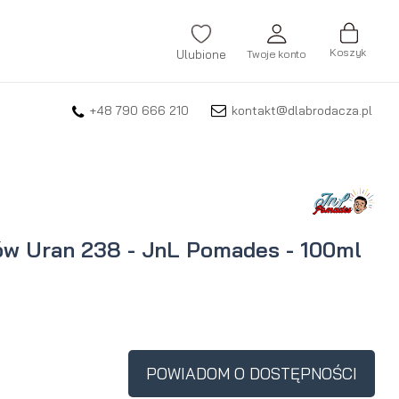
Koszyk
Ulubione
Twoje konto
+48 790 666 210
kontakt@dlabrodacza.pl
ZALOGUJ SIĘ
Nie pamiętasz hasła?
ZAREJESTRUJ SIĘ
w Uran 238 - JnL Pomades - 100ml
POWIADOM O DOSTĘPNOŚCI