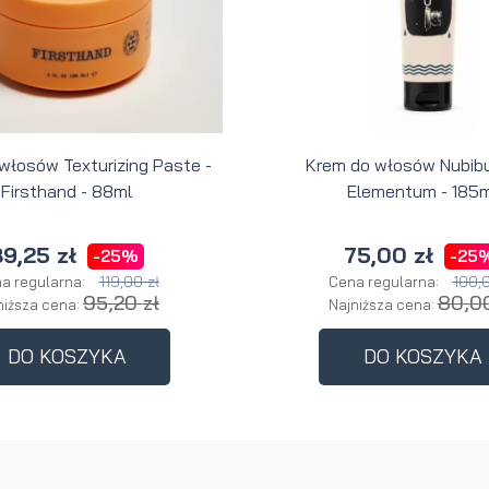
 włosów Texturizing Paste -
Krem do włosów Nubibu
Firsthand - 88ml
Elementum - 185m
9,25 zł
75,00 zł
-25%
-25
119,00 zł
100,0
a regularna:
Cena regularna:
95,20 zł
80,00
niższa cena:
Najniższa cena:
DO KOSZYKA
DO KOSZYKA