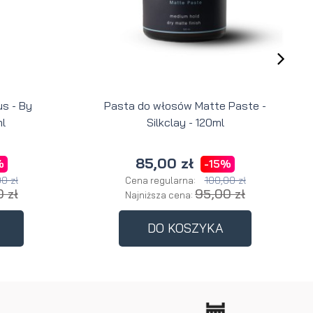
s - By
Pasta do włosów Matte Paste -
l
Silkclay - 120ml
85,00 zł
%
-15%
0 zł
100,00 zł
Cena regularna:
 zł
95,00 zł
Najniższa cena:
DO KOSZYKA