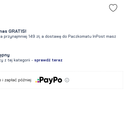
nas GRATIS!
za przynajmniej 149 zł, a dostawę do Paczkomatu InPost masz
ępny
y z tej kategorii -
sprawdź teraz
 i zapłać później
a