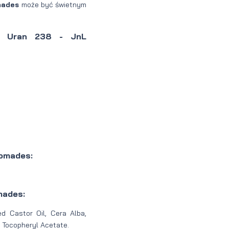
mades
może być świetnym
ów Uran 238 - JnL
omades:
mades:
d Castor Oil, Cera Alba,
, Tocopheryl Acetate.