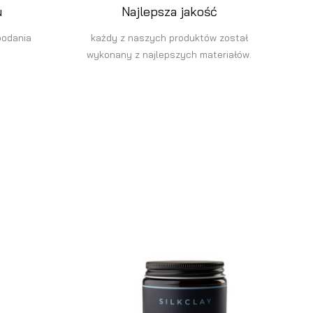
u
Najlepsza jakość
podania
każdy z naszych produktów został
wykonany z najlepszych materiałów.