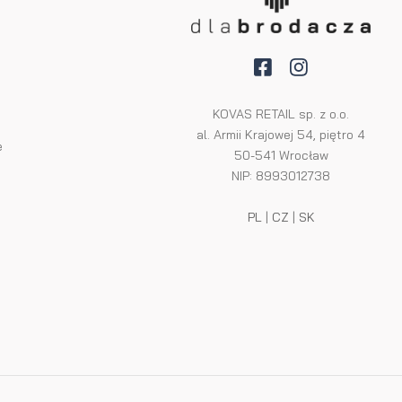
KOVAS RETAIL sp. z o.o.
al. Armii Krajowej 54, piętro 4
e
50-541 Wrocław
NIP: 8993012738
PL
|
CZ
|
SK