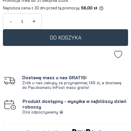
Promocja trwa do 31 sierpnia 2026
Najniższa cena z 30 dni przed tą promocją:
56,00 zł
Jeżeli produkt jest sprzedawany
krócej niż 30 dni, wyświetlana jest
-
+
najniższa cena od momentu, kiedy
produkt pojawił się w sprzedaży.
DO KOSZYKA
Dostawę masz u nas GRATIS!
Zrób u nas zakupy za przynajmniej 149 zł, a dostawę
do Paczkomatu InPost masz gratis!
Produkt dostępny - wysyłka w najbliższy dzień
roboczy
Dziś odpoczywamy 😁