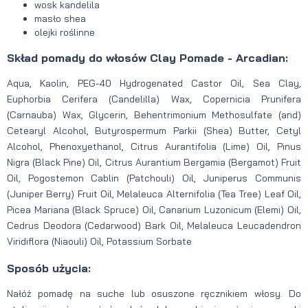
wosk kandelila
masło shea
olejki roślinne
Skład pomady do włosów Clay Pomade - Arcadian:
Aqua, Kaolin, PEG-40 Hydrogenated Castor Oil, Sea Clay,
Euphorbia Cerifera (Candelilla) Wax, Copernicia Prunifera
(Carnauba) Wax, Glycerin, Behentrimonium Methosulfate (and)
Cetearyl Alcohol, Butyrospermum Parkii (Shea) Butter, Cetyl
Alcohol, Phenoxyethanol, Citrus Aurantifolia (Lime) Oil, Pinus
Nigra (Black Pine) Oil, Citrus Aurantium Bergamia (Bergamot) Fruit
Oil, Pogostemon Cablin (Patchouli) Oil, Juniperus Communis
(Juniper Berry) Fruit Oil, Melaleuca Alternifolia (Tea Tree) Leaf Oil,
Picea Mariana (Black Spruce) Oil, Canarium Luzonicum (Elemi) Oil,
Cedrus Deodora (Cedarwood) Bark Oil, Melaleuca Leucadendron
Viridiflora (Niaouli) Oil, Potassium Sorbate
Sposób użycia:
Nałóż pomadę na suche lub osuszone ręcznikiem włosy. Do