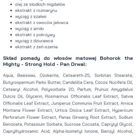
olej ze słodkich migdałów
ekstrakt z rozmarynu
wyciąg z szałwii
ekstrakt z owoców jałowca
wyciąg z arniki
ekstrakt z pokrzywy
wyciąg z dziurawca
ekstrakt z żeń-szenia
Skład pomady do włosów matowej Bohorok the
Mighty - Strong Hold - Pan Drwal:
Aqua, Beeswax, Ozokerite, Ceteareth-25, Sorbitan Stearate,
Butyrospermum Parkii Butter, Candelilla Cera, Cocos Nucifera Oil,
Cetearyl Alcohol, Polysorbate 20, Parfum, Prunus Amygdalus
Dulcis Oil, Glycerin, Rosmarinus Officinalis Leaf Extract, Salvia
Officinalis Leaf Extract, Juniperus Communis Fruit Extract, Arnica
Montana Flower Extract, Urtica Dioica Leaf Extract, Hypericum
Perforatum Flower Extract, Panax Ginseng Root Extract, Sodium
Benzoate, Potassium Sorbate, Sucrose Cocoate, Caprylyl Glycol,
Caprylhydroxamic Acid, Alpha-Isometyl Ionone, Benzyl Alcohol,