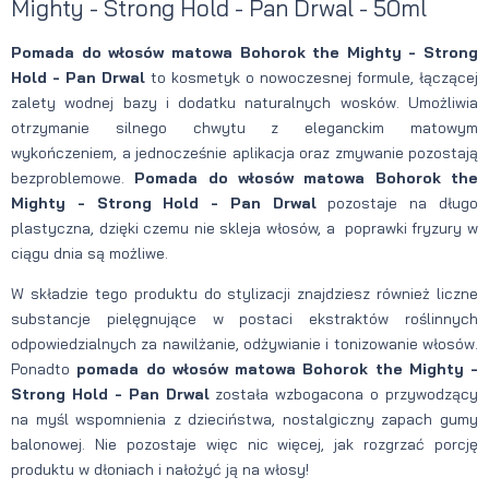
Mighty - Strong Hold - Pan Drwal - 50ml
Pomada do włosów matowa Bohorok the Mighty - Strong
Hold - Pan Drwal
to kosmetyk o nowoczesnej formule, łączącej
zalety wodnej bazy i dodatku naturalnych wosków. Umożliwia
otrzymanie silnego chwytu z eleganckim matowym
wykończeniem, a jednocześnie aplikacja oraz zmywanie pozostają
bezproblemowe.
Pomada do włosów matowa Bohorok the
Mighty - Strong Hold - Pan Drwal
pozostaje na długo
plastyczna, dzięki czemu nie skleja włosów, a poprawki fryzury w
ciągu dnia są możliwe.
W składzie tego produktu do stylizacji znajdziesz również liczne
substancje pielęgnujące w postaci ekstraktów roślinnych
odpowiedzialnych za nawilżanie, odżywianie i tonizowanie włosów.
Ponadto
pomada do włosów matowa Bohorok the Mighty -
Strong Hold - Pan Drwal
została wzbogacona o przywodzący
na myśl wspomnienia z dzieciństwa, nostalgiczny zapach gumy
balonowej. Nie pozostaje więc nic więcej, jak rozgrzać porcję
produktu w dłoniach i nałożyć ją na włosy!