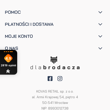
POMOC
PŁATNOŚCI I DOSTAWA
MOJE KONTO
O NAS
4.9
2819
opinii
KOVAS RETAIL sp. z o.o.
al. Armii Krajowej 54, piętro 4
50-541 Wrocław
NIP: 8993012738