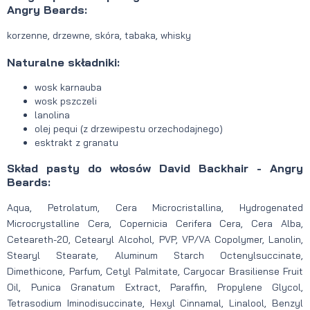
Angry Beards:
korzenne, drzewne, skóra, tabaka, whisky
Naturalne składniki:
wosk karnauba
wosk pszczeli
lanolina
olej pequi (z drzewipestu orzechodajnego)
esktrakt z granatu
Skład pasty do włosów David Backhair - Angry
Beards:
Aqua, Petrolatum, Cera Microcristallina, Hydrogenated
Microcrystalline Cera, Copernicia Cerifera Cera, Cera Alba,
Ceteareth-20, Cetearyl Alcohol, PVP, VP/VA Copolymer, Lanolin,
Stearyl Stearate, Aluminum Starch Octenylsuccinate,
Dimethicone, Parfum, Cetyl Palmitate, Caryocar Brasiliense Fruit
Oil, Punica Granatum Extract, Paraffin, Propylene Glycol,
Tetrasodium Iminodisuccinate, Hexyl Cinnamal, Linalool, Benzyl