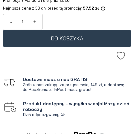
Promocja trwa do 31 sierpnia 2026
Najniższa cena z 30 dni przed tą promocją:
57,52 zł
Jeżeli produkt jest sprzedawany
krócej niż 30 dni, wyświetlana jest
-
+
najniższa cena od momentu, kiedy
produkt pojawił się w sprzedaży.
DO KOSZYKA
Dostawę masz u nas GRATIS!
Zrób u nas zakupy za przynajmniej 149 zł, a dostawę
do Paczkomatu InPost masz gratis!
Produkt dostępny - wysyłka w najbliższy dzień
roboczy
Dziś odpoczywamy 😁