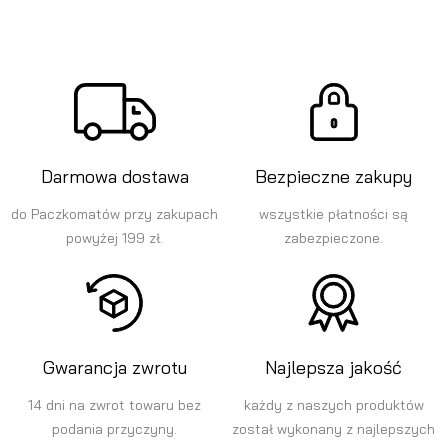
Darmowa dostawa
Bezpieczne zakupy
do Paczkomatów przy zakupach
wszystkie płatności są
powyżej 199 zł.
zabezpieczone.
Gwarancja zwrotu
Najlepsza jakość
14 dni na zwrot towaru bez
każdy z naszych produktów
podania przyczyny.
został wykonany z najlepszych