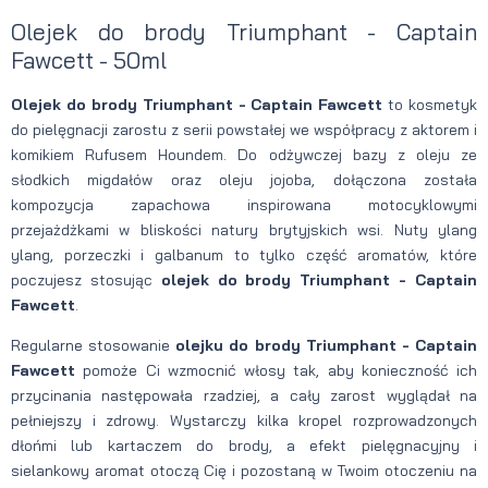
Olejek do brody Triumphant - Captain
Fawcett - 50ml
Olejek do brody Triumphant - Captain Fawcett
to kosmetyk
do pielęgnacji zarostu z serii powstałej we współpracy z aktorem i
komikiem Rufusem Houndem. Do odżywczej bazy z oleju ze
słodkich migdałów oraz oleju jojoba, dołączona została
kompozycja zapachowa inspirowana motocyklowymi
przejażdżkami w bliskości natury brytyjskich wsi. Nuty ylang
ylang, porzeczki i galbanum to tylko część aromatów, które
poczujesz stosując
olejek do brody Triumphant - Captain
Fawcett
.
Regularne stosowanie
olejku do brody Triumphant - Captain
Fawcett
pomoże Ci wzmocnić włosy tak, aby konieczność ich
przycinania następowała rzadziej, a cały zarost wyglądał na
pełniejszy i zdrowy. Wystarczy kilka kropel rozprowadzonych
dłońmi lub kartaczem do brody, a efekt pielęgnacyjny i
sielankowy aromat otoczą Cię i pozostaną w Twoim otoczeniu na