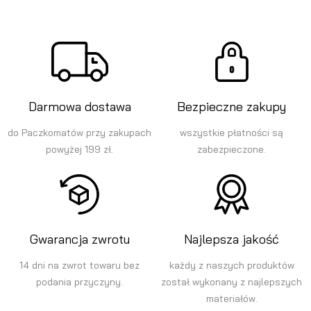
Darmowa dostawa
Bezpieczne zakupy
do Paczkomatów przy zakupach
wszystkie płatności są
powyżej 199 zł.
zabezpieczone.
Gwarancja zwrotu
Najlepsza jakość
14 dni na zwrot towaru bez
każdy z naszych produktów
podania przyczyny.
został wykonany z najlepszych
materiałów.