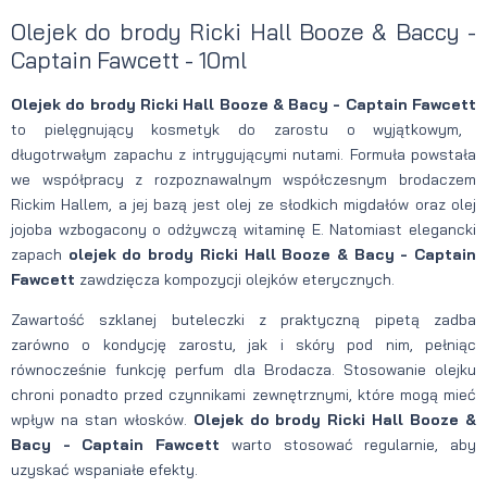
Olejek do brody Ricki Hall Booze & Baccy -
Captain Fawcett
- 10ml
Olejek do brody Ricki Hall Booze & Bacy - Captain Fawcett
to pielęgnujący kosmetyk do zarostu o wyjątkowym,
długotrwałym zapachu z intrygującymi nutami. Formuła powstała
we współpracy z rozpoznawalnym współczesnym brodaczem
Rickim Hallem, a jej bazą jest olej ze słodkich migdałów oraz olej
jojoba wzbogacony o odżywczą witaminę E. Natomiast elegancki
zapach
olejek do brody Ricki Hall Booze & Bacy - Captain
Fawcett
zawdzięcza kompozycji olejków eterycznych.
Zawartość szklanej buteleczki z praktyczną pipetą zadba
zarówno o kondycję zarostu, jak i skóry pod nim, pełniąc
równocześnie funkcję perfum dla Brodacza. Stosowanie olejku
chroni ponadto przed czynnikami zewnętrznymi, które mogą mieć
wpływ na stan włosków.
Olejek do brody Ricki Hall Booze &
Bacy - Captain Fawcett
warto stosować regularnie, aby
uzyskać wspaniałe efekty.