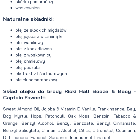
skórka pomarańczy
woskownica
Naturalne składniki:
olej ze słodkich migdałów
olej jojoba z witaminą E
olej waniliowy
olej z kadzidłowca
olej z woskownicy
olej chmielowy
olej paczula
ekstrakt z liści laurowych
olejek pomarańczowy
Skład olejku do brody Ricki Hall Booze & Bacy -
Captain Fawcett:
Sweet Almond Oil, Jojoba & Vitamin E, Vanilla, Frankinsence, Bay,
Bog Myrtle, Hops, Patchouli, Oak Moss, Benzoin, Tabacco &
Orange, Benzyl Alcohol, Benzyl Benzoate, Benzyl Cinnamate,
Benzyl Salicylate, Cinnamic Alcohol, Citral, Citronellol, Coumarin,
D- Limonene, Eugenol, Gareanoil, Isoeugenol, Linalool.