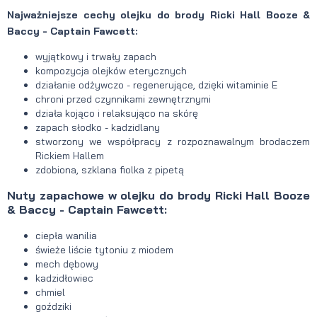
Najważniejsze cechy
olejku do brody Ricki Hall Booze &
Baccy - Captain Fawcett:
wyjątkowy i trwały zapach
kompozycja olejków eterycznych
działanie odżywczo - regenerujące, dzięki witaminie E
chroni
przed czynnikami zewnętrznymi
działa kojąco i relaksująco na skórę
zapach słodko - kadzidlany
s
tworzony we współpracy z rozpoznawalnym brodaczem
Rickiem Hallem
zdobiona, szklana fiolka z pipetą
Nuty zapachowe w olejku do brody Ricki Hall Booze
& Baccy - Captain Fawcett:
ciepła wanilia
świeże liście tytoniu z miodem
mech dębowy
kadzidłowiec
chmiel
goździki