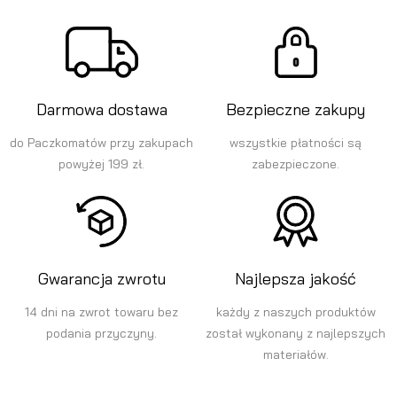
Darmowa dostawa
Bezpieczne zakupy
do Paczkomatów przy zakupach
wszystkie płatności są
powyżej 199 zł.
zabezpieczone.
Gwarancja zwrotu
Najlepsza jakość
14 dni na zwrot towaru bez
każdy z naszych produktów
podania przyczyny.
został wykonany z najlepszych
materiałów.