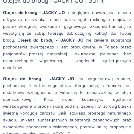
Olejek do brody - JACKY JO - 30ml
Olejek do brody - JACKY JO
to dogłębnie nawilżająca i mocno
odżywcza mieszanka trzech naturalnych roślinnych olejów: z
pestek winogron, awokado i rycynowego. Składniki harmonijnie
współgrają ze sobą, tworząc dobroczynny koktajl dla Twojej
brody.
Olejek do brody - JACKY JO
nie zawiera substancji
pochodzenia zwierzęcego i jest produkowany w Polsce przez
pasjonatów prostej, naturalnej i skutecznej pielęgnacji bez
niepotrzebnych wypełniaczy i zbędnych syntetycznych
dodatków.
Olejek do brody - JACKY JO
ma bergamotowy zapach,
pochodzący z naturalnego olejku eterycznego, a formuła jest
dodatkowo wzbogacona o witaminę E rozpuszczoną w oleju
słonecznikowym. Kilka kropel kosmetyku regularnie
wmasowywane w brodę i skórę pod nią, zapewni Ci zdrowy blask i
świetną kondycję zarostu. Jeśli szukasz prostego naturalnego
składu, unikasz syntetycznych substancji zapachowych oraz
składników pochodzenia zwierzęcego, postaw na tę propozycję
od młodej polskiej marki JACKY JO.