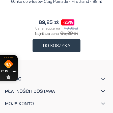
Glinka do włosów Clay Pomade - Firsthand - 88ml
89,25 zł
-25%
119,00 zł
Cena regularna:
95,20 zł
Najniższa cena:
DO KOSZYKA
4.9
2819
opinii
POMOC
PŁATNOŚCI I DOSTAWA
MOJE KONTO