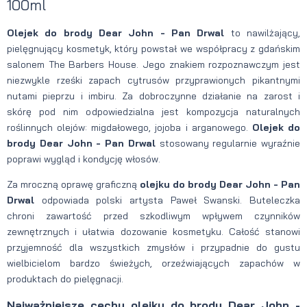
100ml
Olejek do brody Dear John - Pan Drwal
to nawilżający,
pielęgnujący kosmetyk, który powstał we współpracy z gdańskim
salonem The Barbers House. Jego znakiem rozpoznawczym jest
niezwykle rześki zapach cytrusów przyprawionych pikantnymi
nutami pieprzu i imbiru. Za dobroczynne działanie na zarost i
skórę pod nim odpowiedzialna jest kompozycja naturalnych
roślinnych olejów: migdałowego, jojoba i arganowego.
Olejek do
brody Dear John - Pan Drwal
stosowany regularnie wyraźnie
poprawi wygląd i kondycję włosów.
Za mroczną oprawę graficzną
olejku do brody Dear John - Pan
Drwal
odpowiada polski artysta Paweł Swanski. Buteleczka
chroni zawartość przed szkodliwym wpływem czynników
zewnętrznych i ułatwia dozowanie kosmetyku. Całość stanowi
przyjemność dla wszystkich zmysłów i przypadnie do gustu
wielbicielom bardzo świeżych, orzeźwiających zapachów w
produktach do pielęgnacji.
Najważniejsze cechy olejku do brody Dear John -