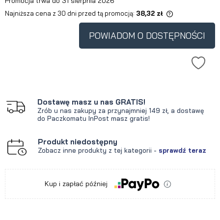
Promocja trwa do 31 sierpnia 2026
Najniższa cena z 30 dni przed tą promocją:
38,32 zł
Jeżeli produkt jest sprzedawany
krócej niż 30 dni, wyświetlana jest
POWIADOM O DOSTĘPNOŚCI
najniższa cena od momentu, kiedy
produkt pojawił się w sprzedaży.
Dostawę masz u nas GRATIS!
Zrób u nas zakupy za przynajmniej 149 zł, a dostawę
do Paczkomatu InPost masz gratis!
Produkt niedostępny
Zobacz inne produkty z tej kategorii -
sprawdź teraz
Kup i zapłać później