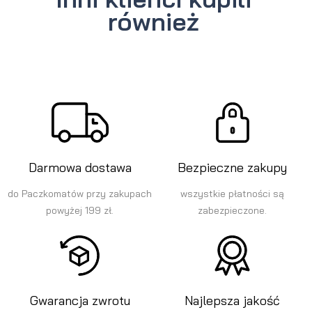
również
Darmowa dostawa
Bezpieczne zakupy
do Paczkomatów przy zakupach
wszystkie płatności są
powyżej 199 zł.
zabezpieczone.
Gwarancja zwrotu
Najlepsza jakość