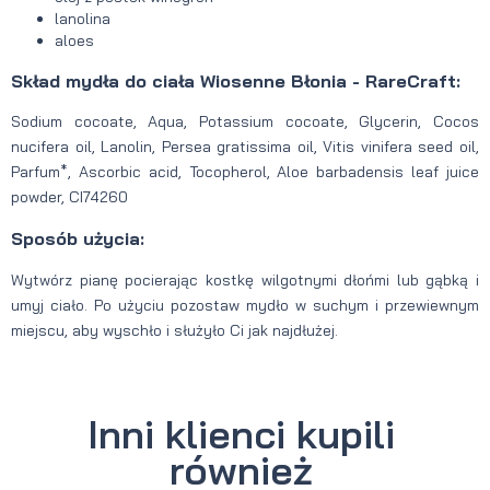
lanolina
aloes
Skład mydła do ciała Wiosenne Błonia - RareCraft:
Sodium cocoate, Aqua, Potassium cocoate, Glycerin, Cocos
nucifera oil, Lanolin, Persea gratissima oil, Vitis vinifera seed oil,
Parfum*, Ascorbic acid, Tocopherol, Aloe barbadensis leaf juice
powder, CI74260
Sposób użycia:
Wytwórz pianę pocierając kostkę wilgotnymi dłońmi lub gąbką i
umyj ciało. Po użyciu pozostaw mydło w suchym i przewiewnym
miejscu, aby wyschło i służyło Ci jak najdłużej.
Inni klienci kupili
również