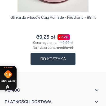
Glinka do włosów Clay Pomade - Firsthand - 88ml
89,25 zł
-25%
119,00 zł
Cena regularna:
95,20 zł
Najniższa cena:
DO KOSZYKA
4.9
2823
opinii
POMOC
PŁATNOŚCI I DOSTAWA