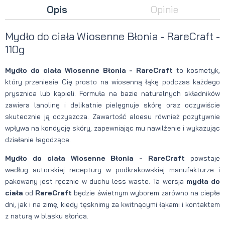
Opis
Opinie
Mydło do ciała Wiosenne Błonia - RareCraft
-
110g
Mydło do ciała Wiosenne Błonia - RareCraft
to kosmetyk,
który przeniesie Cię prosto na wiosenną łąkę podczas każdego
prysznica lub kąpieli. Formuła na bazie naturalnych składników
zawiera lanolinę i delikatnie pielęgnuje skórę oraz oczywiście
skutecznie ją oczyszcza. Zawartość aloesu również pozytywnie
wpływa na kondycję skóry, zapewniając mu nawilżenie i wykazując
działanie łagodzące.
Mydło do ciała Wiosenne Błonia - RareCraft
powstaje
według autorskiej receptury w podkrakowskiej manufakturze i
pakowany jest ręcznie w duchu less waste. Ta wersja
mydła do
ciała
od
RareCraft
będzie świetnym wyborem zarówno na ciepłe
dni, jak i na zimę, kiedy tęsknimy za kwitnącymi łąkami i kontaktem
z naturą w blasku słońca.