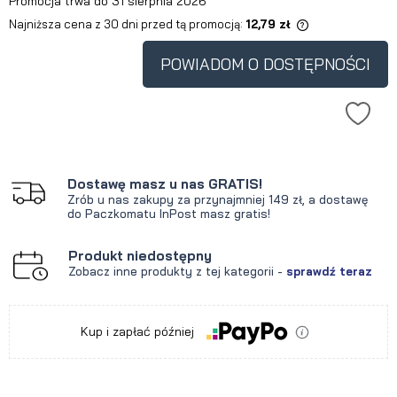
Promocja trwa do 31 sierpnia 2026
Najniższa cena z 30 dni przed tą promocją:
12,79 zł
Jeżeli produkt jest sprzedawany
krócej niż 30 dni, wyświetlana jest
POWIADOM O DOSTĘPNOŚCI
najniższa cena od momentu, kiedy
produkt pojawił się w sprzedaży.
Dostawę masz u nas GRATIS!
Zrób u nas zakupy za przynajmniej 149 zł, a dostawę
do Paczkomatu InPost masz gratis!
Produkt niedostępny
Zobacz inne produkty z tej kategorii -
sprawdź teraz
Kup i zapłać później