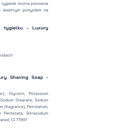
ła tygielek można ponownie
ie świetnym pomysłem na
 tygielku - Luxury
Indiach
ury Shaving Soap -
r), Glycerin, Potassium
 Sodium Stearate, Sodium
m (fragrance), Petrolatum,
m Pentetate, Tetrasodium
aniol, Cl 77891