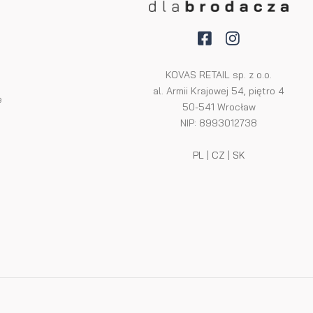
KOVAS RETAIL sp. z o.o.
al. Armii Krajowej 54, piętro 4
e
50-541 Wrocław
NIP: 8993012738
PL
|
CZ
|
SK