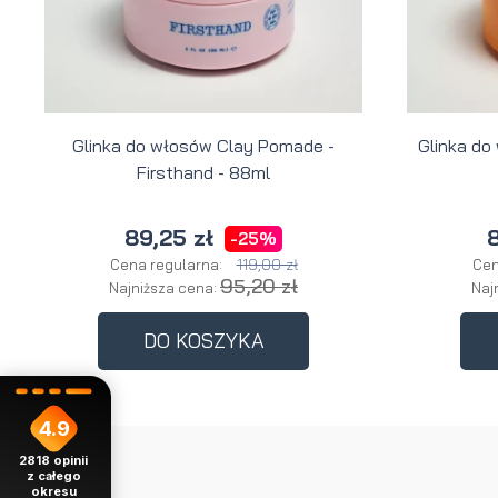
Glinka do włosów Clay Pomade -
Glinka do
Firsthand - 88ml
89,25 zł
8
-25%
119,00 zł
Cena regularna:
Cen
95,20 zł
Najniższa cena:
Naj
DO KOSZYKA
4.9
2818
opinii
z całego
okresu