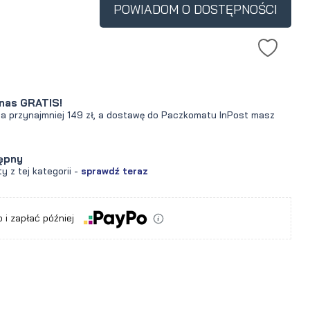
POWIADOM O DOSTĘPNOŚCI
nas GRATIS!
za przynajmniej 149 zł, a dostawę do Paczkomatu InPost masz
ępny
y z tej kategorii -
sprawdź teraz
 i zapłać później
a