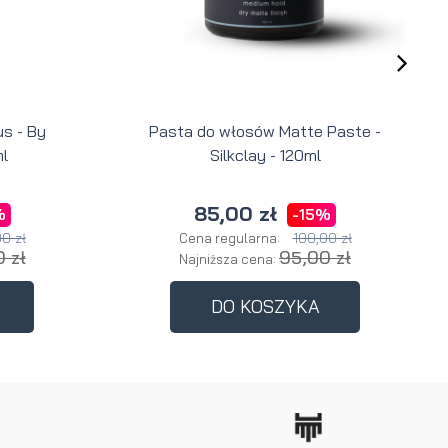
s - By
Pasta do włosów Matte Paste -
l
Silkclay - 120ml
85,00 zł
%
-15%
0 zł
100,00 zł
Cena regularna:
 zł
95,00 zł
Najniższa cena:
DO KOSZYKA