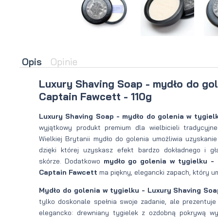
brody
do brody
na
Suszarka
zimę
do brody
Opis
Opinie
Luxury Shaving Soap - mydło do gol
Captain Fawcett - 110g
Luxury Shaving Soap - mydło do golenia w tygiel
wyjątkowy produkt premium dla wielbicieli tradycyjn
Wielkiej Brytanii mydło do golenia umożliwia uzyskanie
dzięki której uzyskasz efekt bardzo dokładnego i gł
skórze. Dodatkowo
mydło go golenia w tygielku -
Captain Fawcett
ma piękny, elegancki zapach, który umi
Mydło do golenia w tygielku - Luxury Shaving Soa
tylko doskonale spełnia swoje zadanie, ale prezentuje
elegancko: drewniany tygielek z ozdobną pokrywą wy