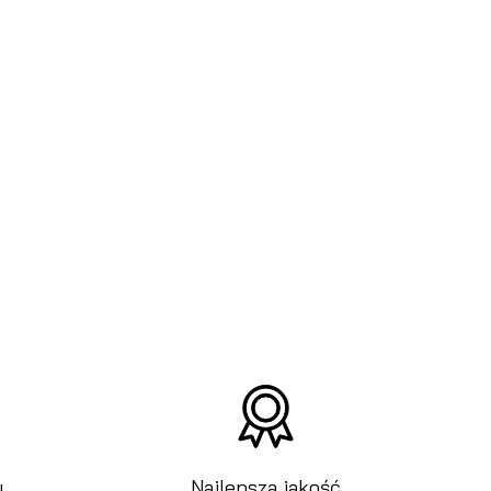
u
Najlepsza jakość