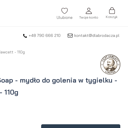
Koszyk
Ulubione
Twoje konto
+48 790 666 210
kontakt@dlabrodacza.pl
ZALOGUJ SIĘ
Nie pamiętasz hasła?
Fawcett - 110g
ZAREJESTRUJ SIĘ
oap - mydło do golenia w tygielku -
- 110g