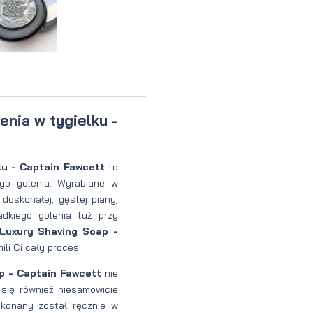
perfumowan
Krem do
Zestaw
Woda
twarzy dla
do
toaletowa
mężczyzn
tatuażu
enia w tygielku -
ku - Captain Fawcett
to
ego golenia. Wyrabiane w
 doskonałej, gęstej piany,
adkiego golenia tuż przy
 Luxury Shaving Soap -
li Ci cały proces.
p - Captain Fawcett
nie
 się również niesamowicie
konany został ręcznie w