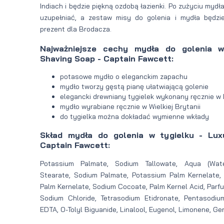
Indiach i będzie piękną ozdobą łazienki. Po zużyciu myd
uzupełniać, a zestaw misy do golenia i mydła będz
prezent dla Brodacza.
Najważniejsze cechy mydła do golenia w
Shaving Soap - Captain Fawcett:
potasowe mydło o eleganckim zapachu
mydło tworzy gęstą pianę ułatwiającą golenie
elegancki drewniany tygielek wykonany ręcznie w 
mydło wyrabiane ręcznie w Wielkiej Brytanii
do tygielka można dokładać wymienne wkłady
Skład mydła do golenia w tygielku - Lux
Captain Fawcett:
Potassium Palmate, Sodium Tallowate, Aqua (Wate
Stearate, Sodium Palmate, Potassium Palm Kernelate,
Palm Kernelate, Sodium Cocoate, Palm Kernel Acid, Parfu
Sodium Chloride, Tetrasodium Etidronate, Pentasodiu
EDTA, O-Tolyl Biguanide, Linalool, Eugenol, Limonene, Ger