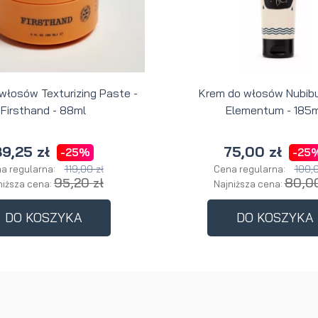
 włosów Texturizing Paste -
Krem do włosów Nubibu
Firsthand - 88ml
Elementum - 185m
9,25 zł
75,00 zł
-25%
-25
119,00 zł
100,0
a regularna:
Cena regularna:
95,20 zł
80,00
niższa cena:
Najniższa cena:
DO KOSZYKA
DO KOSZYKA