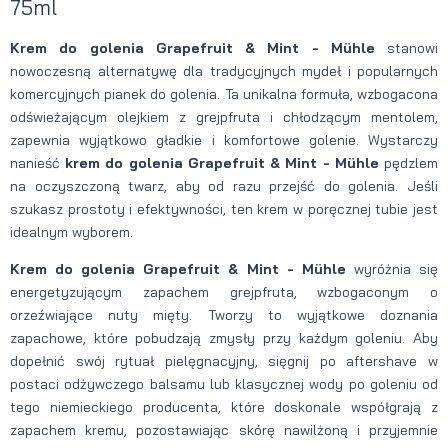
75ml
Krem do golenia Grapefruit & Mint - Mühle
stanowi
nowoczesną alternatywę dla tradycyjnych mydeł i popularnych
komercyjnych pianek do golenia. Ta unikalna formuła, wzbogacona
odświeżającym olejkiem z grejpfruta i chłodzącym mentolem,
zapewnia wyjątkowo gładkie i komfortowe golenie. Wystarczy
nanieść
krem
do golenia Grapefruit & Mint - Mühle
pędzlem
na oczyszczoną twarz, aby od razu przejść do golenia. Jeśli
szukasz prostoty i efektywności, ten krem w poręcznej tubie jest
idealnym wyborem.
Krem do golenia Grapefruit & Mint - Mühle
wyróżnia się
energetyzującym zapachem grejpfruta, wzbogaconym o
orzeźwiające nuty mięty. Tworzy to wyjątkowe doznania
zapachowe, które pobudzają zmysły przy każdym goleniu. Aby
dopełnić swój rytuał pielęgnacyjny, sięgnij po aftershave w
postaci odżywczego balsamu lub klasycznej wody po goleniu od
tego niemieckiego producenta, które doskonale współgrają z
zapachem kremu, pozostawiając skórę nawilżoną i przyjemnie