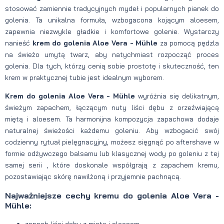
stosować zamiennie tradycyjnych mydeł i popularnych pianek do
golenia. Ta unikalna formuła, wzbogacona kojącym aloesem,
zapewnia niezwykle gładkie i komfortowe golenie. Wystarczy
nanieść
krem do golenia Aloe Vera - Mühle
za pomocą pędzla
na świeżo umytą twarz, aby natychmiast rozpocząć proces
golenia. Dla tych, którzy cenią sobie prostotę i skuteczność, ten
krem w praktycznej tubie jest idealnym wyborem.
Krem do golenia Aloe Vera - Mühle
wyróżnia się delikatnym,
świeżym zapachem, łączącym nuty liści dębu z orzeźwiającą
miętą i aloesem. Ta harmonijna kompozycja zapachowa dodaje
naturalnej świeżości każdemu goleniu. Aby wzbogacić swój
codzienny rytuał pielęgnacyjny, możesz sięgnąć po aftershave w
formie odżywczego balsamu lub klasycznej wody po goleniu z tej
samej serii , które doskonale współgrają z zapachem kremu,
pozostawiając skórę nawilżoną i przyjemnie pachnącą.
Najważniejsze cechy kremu do golenia Aloe Vera -
Mühle:
zapach liści dębu z miętą i aloesem