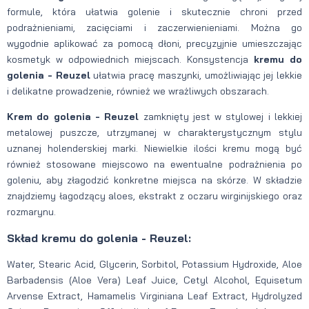
formule, która ułatwia golenie i skutecznie chroni przed
podrażnieniami, zacięciami i zaczerwienieniami. Można go
wygodnie aplikować za pomocą dłoni, precyzyjnie umieszczając
kosmetyk w odpowiednich miejscach. Konsystencja
kremu do
golenia - Reuzel
ułatwia pracę maszynki, umożliwiając jej lekkie
i delikatne prowadzenie, również we wrażliwych obszarach.
Krem do golenia - Reuzel
zamknięty jest w stylowej i lekkiej
metalowej puszcze, utrzymanej w charakterystycznym stylu
uznanej holenderskiej marki. Niewielkie ilości kremu mogą być
również stosowane miejscowo na ewentualne podrażnienia po
goleniu, aby złagodzić konkretne miejsca na skórze. W składzie
znajdziemy łagodzący aloes, ekstrakt z oczaru wirginijskiego oraz
rozmarynu.
Skład kremu do golenia - Reuzel:
Water, Stearic Acid, Glycerin, Sorbitol, Potassium Hydroxide, Aloe
Barbadensis (Aloe Vera) Leaf Juice, Cetyl Alcohol, Equisetum
Arvense Extract, Hamamelis Virginiana Leaf Extract, Hydrolyzed