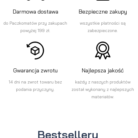
Darmowa dostawa
Bezpieczne zakupy
do Paczkomatów przy zakupach
wszystkie płatności są
powyżej 199 zł.
zabezpieczone.
Gwarancja zwrotu
Najlepsza jakość
14 dni na zwrot towaru bez
każdy z naszych produktów
podania przyczyny.
został wykonany z najlepszych
materiałów.
Bestsellery