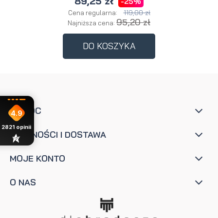
89,25 zł
-25%
119,00 zł
Cena regularna:
95,20 zł
Najniższa cena:
DO KOSZYKA
POMOC
4.9
2821
opinii
PŁATNOŚCI I DOSTAWA
MOJE KONTO
O NAS