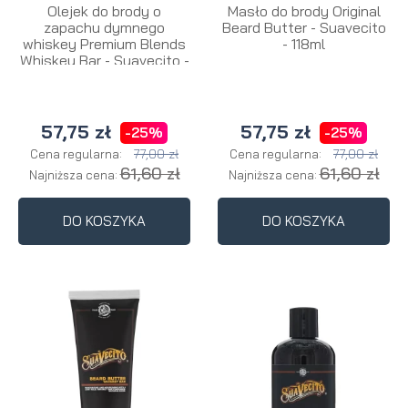
Olejek do brody o
Masło do brody Original
zapachu dymnego
Beard Butter - Suavecito
whiskey Premium Blends
- 118ml
Whiskey Bar - Suavecito -
30ml
57,75 zł
57,75 zł
-25%
-25%
77,00 zł
77,00 zł
Cena regularna:
Cena regularna:
61,60 zł
61,60 zł
Najniższa cena:
Najniższa cena:
DO KOSZYKA
DO KOSZYKA