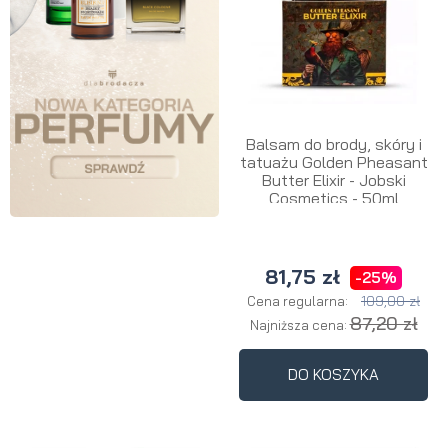
Balsam do brody, skóry i
tatuażu Golden Pheasant
Butter Elixir - Jobski
Cosmetics - 50ml
81,75 zł
-25%
109,00 zł
Cena regularna:
87,20 zł
Najniższa cena:
DO KOSZYKA