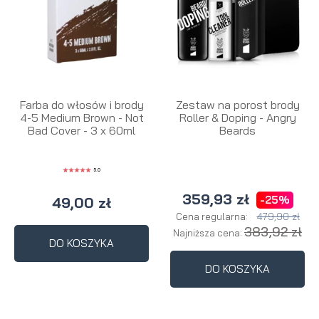
Farba do włosów i brody
Zestaw na porost brody
4-5 Medium Brown - Not
Roller & Doping - Angry
Bad Cover - 3 x 60ml
Beards
5.0
359,93 zł
-25%
49,00 zł
479,90 zł
Cena regularna:
383,92 zł
Najniższa cena:
DO KOSZYKA
DO KOSZYKA