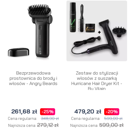
Bezprzewodowa
Zestaw do stylizacji
prostownica do brody i
włosów z suszarką
włosów - Angry Beards
Hurricane Hair Dryer Kit -
By Vilain
261,68 zł
479,20 zł
-25%
-20%
348,90 zł
599,00 zł
Cena regularna:
Cena regularna:
279,12 zł
599,00 zł
Najniższa cena:
Najniższa cena: