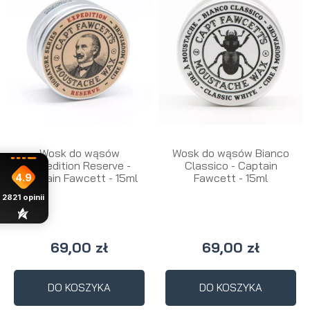
Wosk do wąsów
Wosk do wąsów Bianco
Expedition Reserve -
Classico - Captain
Captain Fawcett - 15ml
Fawcett - 15ml
4.9
2821
opinii
69,00 zł
69,00 zł
DO KOSZYKA
DO KOSZYKA