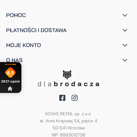
POMOC
PŁATNOŚCI I DOSTAWA
MOJE KONTO
O NAS
4.9
2821
opinii
KOVAS RETAIL sp. z o.o.
al. Armii Krajowej 54, piętro 4
50-541 Wrocław
NIP: 8993012738