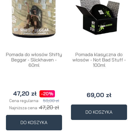
Pomada do włosów Shifty
Pomada klasyczna do
Beggar - Slickhaven -
włosów - Not Bad Stuff -
60ml
100ml
47,20 zł
-20%
69,00 zł
59,00 zł
Cena regularna:
47,20 zł
Najniższa cena:
DO KOSZYKA
DO KOSZYKA