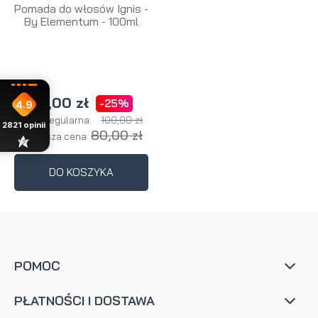
Pomada do włosów Ignis -
By Elementum - 100ml
75,00 zł
-25%
4.9
100,00 zł
Cena regularna:
2821
opinii
80,00 zł
Najniższa cena:
DO KOSZYKA
POMOC
PŁATNOŚCI I DOSTAWA