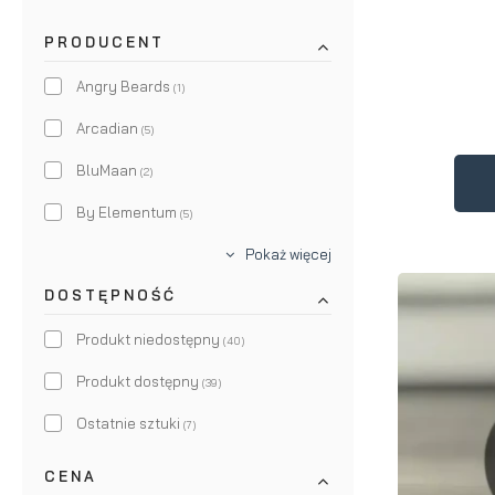
PRODUCENT
Angry Beards
(1)
Arcadian
(5)
BluMaan
(2)
By Elementum
(5)
Community
Pokaż więcej
(2)
DOSTĘPNOŚĆ
Firsthand
(3)
Groomen
Produkt niedostępny
(2)
(40)
Lockhart's
Produkt dostępny
(1)
(39)
Not Bad Stuff
Ostatnie sztuki
(16)
(7)
Pan Drwal
(1)
CENA