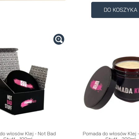
Perfumy
Krem do
Zestaw
DO KOSZYKA
Woda
twarzy dla
do
perfumowan
mężczyzn
tatuażu
o włosów Klej - Not Bad
Pomada do włosów Klej 
Stuff - 100ml
Stuff - 200ml