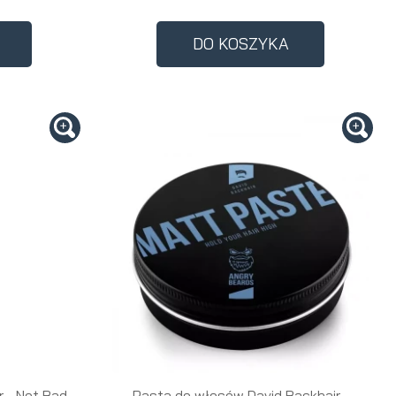
DO KOSZYKA
r - Not Bad
Pasta do włosów David Backhair -