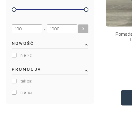
SILKCLAY
(4)
Slickhaven
(4)
-
Pomada 
NOWOŚĆ
nie
(46)
PROMOCJA
tak
(28)
nie
(18)