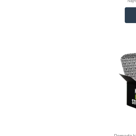
Najn
Pomada k