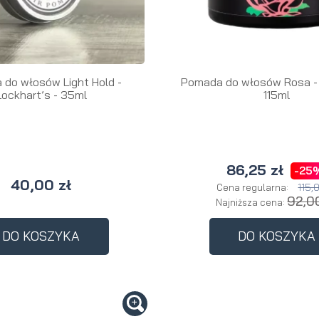
do włosów Light Hold -
Pomada do włosów Rosa - 
Lockhart’s - 35ml
115ml
86,25 zł
-25
40,00 zł
115,
Cena regularna:
92,00
Najniższa cena:
DO KOSZYKA
DO KOSZYKA