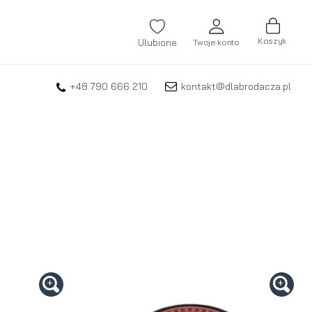
Koszyk
Ulubione
Twoje konto
+48 790 666 210
kontakt@dlabrodacza.pl
ZALOGUJ SIĘ
Nie pamiętasz hasła?
ZAREJESTRUJ SIĘ