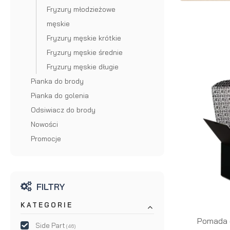
Fryzury młodzieżowe
brody
do brody
męskie
na
Suszarka
Fryzury męskie krótkie
Fryzury męskie średnie
zimę
do brody
Fryzury męskie długie
Pianka do brody
Pianka do golenia
Odsiwiacz do brody
Nowości
Promocje
FILTRY
KATEGORIE
Pomada d
Side Part
(46)