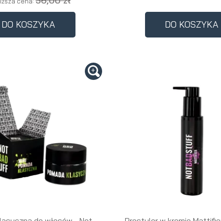
56,00 zł
iższa cena:
DO KOSZYKA
DO KOSZYKA
lasyczna do włosów - Not
Prestyler w kremie Mattifie