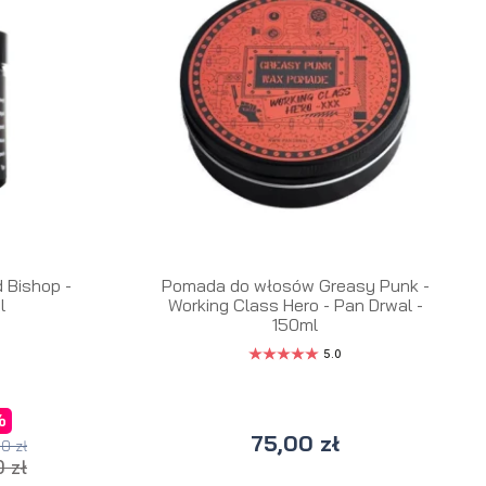
 Bishop -
Pomada do włosów Greasy Punk -
l
Working Class Hero - Pan Drwal -
150ml
5.0
a
%
75,00 zł
0 zł
 zł