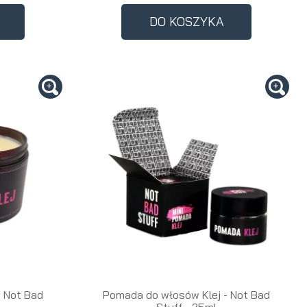
DO KOSZYKA
a
- Not Bad
Pomada do włosów Klej - Not Bad
Stuff - 25ml