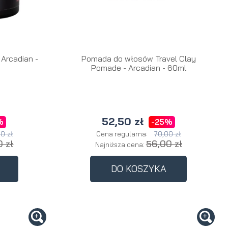
Arcadian -
Pomada do włosów Travel Clay
Pomade - Arcadian - 60ml
52,50 zł
%
-25%
00 zł
70,00 zł
Cena regularna:
 zł
56,00 zł
Najniższa cena:
DO KOSZYKA