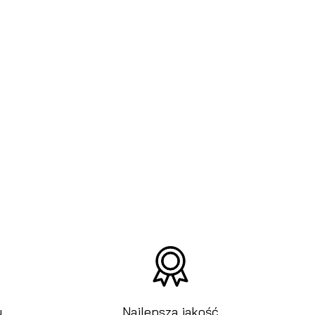
u
Najlepsza jakość