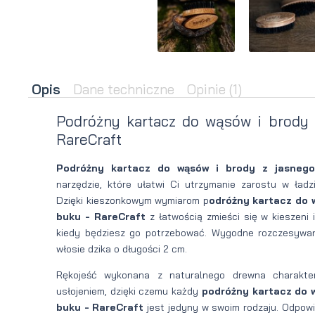
brody
do brody
na
Suszarka
zimę
do brody
Opis
Dane techniczne
Opinie
(1)
Podróżny kartacz do wąsów i brody 
RareCraft
Podróżny kartacz do wąsów i brody z jasneg
narzędzie, które ułatwi Ci utrzymanie zarostu w ładzi
Dzięki kieszonkowym wymiarom p
odróżny kartacz do 
buku - RareCraft
z łatwością zmieści się w kieszeni
kiedy będziesz go potrzebować. Wygodne rozczesywan
włosie dzika o długości 2 cm.
Rękojeść wykonana z naturalnego drewna charakter
usłojeniem, dzięki czemu każdy
podróżny kartacz do w
buku - RareCraft
jest jedyny w swoim rodzaju. Odpow