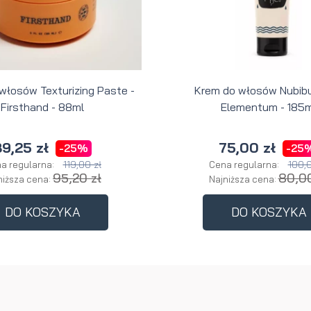
 włosów Texturizing Paste -
Krem do włosów Nubibu
Firsthand - 88ml
Elementum - 185m
9,25 zł
75,00 zł
-25%
-25
119,00 zł
100,0
a regularna:
Cena regularna:
95,20 zł
80,00
niższa cena:
Najniższa cena:
DO KOSZYKA
DO KOSZYKA