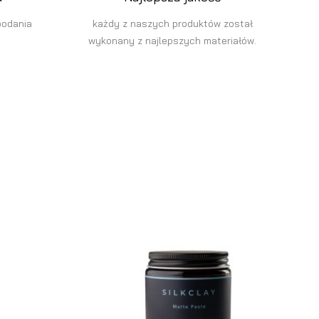
podania
każdy z naszych produktów został
wykonany z najlepszych materiałów.