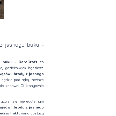
perfumowan
Krem do
Zestaw
Woda
twarzy dla
do
toaletowa
mężczyzn
tatuażu
z jasnego buku -
o buku - RareCraft
to
e, gdziekolwiek będziesz.
wąsów i brody z jasnego
 i będzie pod ręką, zawsze
ie zapewni Ci klasycznie
yzuje się nieregularnym
ąsów i brody z jasnego
iednio traktowany posłuży