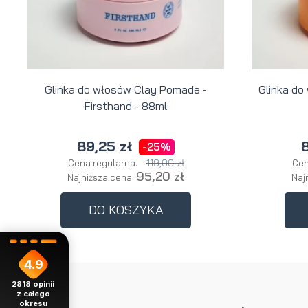
Glinka do włosów Clay Pomade -
Glinka do
Firsthand - 88ml
89,25 zł
8
-25%
119,00 zł
Cena regularna:
Cen
95,20 zł
Najniższa cena:
Naj
DO KOSZYKA
4.9
2818
opinii
z całego
okresu