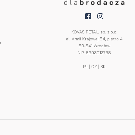
KOVAS RETAIL sp. z o.o.
al. Armii Krajowej 54, piętro 4
e
50-541 Wrocław
NIP: 8993012738
PL
|
CZ
|
SK