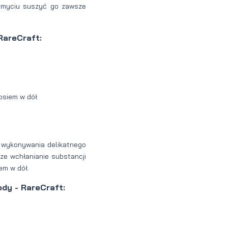
m umyciu suszyć go zawsze
RareCraft:
osiem w dół
 wykonywania delikatnego
ze wchłanianie substancji
em w dół.
dy - RareCraft: