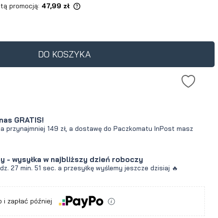
 tą promocją:
47,99 zł
ukt jest sprzedawany
0 dni, wyświetlana jest
cena od momentu, kiedy
DO KOSZYKA
awił się w sprzedaży.
nas GRATIS!
za przynajmniej 149 zł, a dostawę do Paczkomatu InPost masz
y - wysyłka w najbliższy dzień roboczy
odz.
27 min.
50 sec.
a przesyłkę wyślemy jeszcze dzisiaj 🔥
a
 i zapłać później