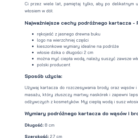
Ci przez wiele lat, pamiętaj tylko, aby po delikatny
włosiem w dół.
Najważniejsze cechy podróżnego kartacza - 
rękojeść z jasnego drewna buku
logo na wierzchniej części
kieszonkowe wymiary idealne na podróże
włosie dzika o długości 2 cm
można myć ciepła wodą, należy suszyć zawsze wł
polski producent
Sposób użycia:
Używaj kartacza do rozczesywania brody oraz wąsów i
masażu, który złuszczy martwy naskórek i zapewni leps
odżywczych z kosmetyków. Myj ciepłą wodą i susz włosi
Wymiary podróżnego kartacza do wąsów i bro
Długość:
8 cm
Szerokość:
2,7 cm