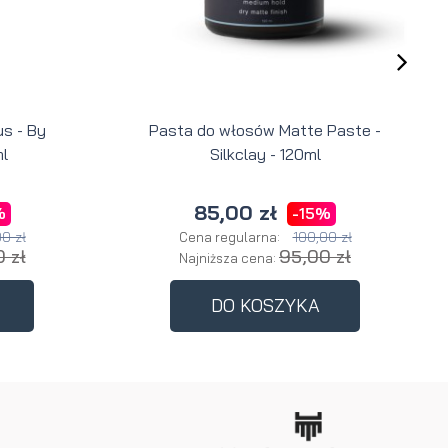
s - By
Pasta do włosów Matte Paste -
l
Silkclay - 120ml
85,00 zł
%
-15%
0 zł
100,00 zł
Cena regularna:
 zł
95,00 zł
Najniższa cena:
DO KOSZYKA