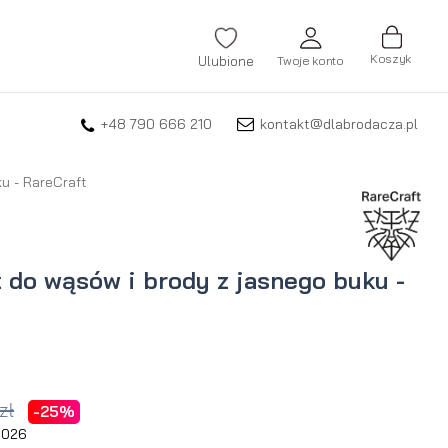
Koszyk
Ulubione
Twoje konto
+48 790 666 210
kontakt@dlabrodacza.pl
ZALOGUJ SIĘ
Nie pamiętasz hasła?
u - RareCraft
ZAREJESTRUJ SIĘ
 do wąsów i brody z jasnego buku -
zł
-25%
 2026