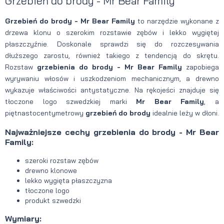
Grzebień do brody - Mr Bear Family
Grzebień do brody - Mr Bear Family
to narzędzie wykonane z
drzewa klonu o szerokim rozstawie zębów i lekko wygiętej
płaszczyźnie. Doskonale sprawdzi się do rozczesywania
dłuższego zarostu, również takiego z tendencją do skrętu.
Rozstaw
grzebienia do brody - Mr Bear Family
zapobiega
wyrywaniu włosów i uszkodzeniom mechanicznym, a drewno
wykazuje właściwości antystatyczne. Na rękojeści znajduje się
tłoczone logo szwedzkiej marki
Mr Bear Family
, a
piętnastocentymetrowy
grzebień do brody
idealnie leży w dłoni.
Najważniejsze cechy grzebienia do brody - Mr Bear
Family:
szeroki rozstaw zębów
drewno klonowe
lekko wygięta płaszczyzna
tłoczone logo
produkt szwedzki
Wymiary: