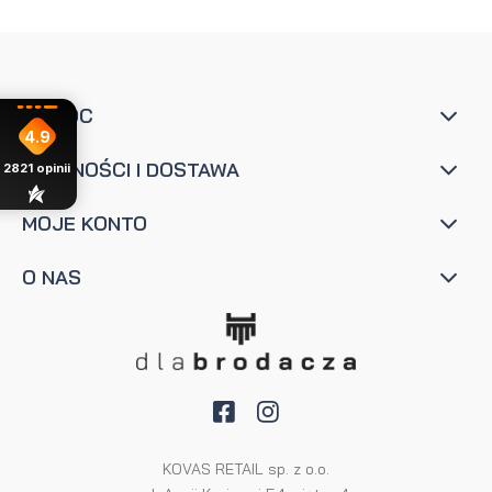
POMOC
4.9
PŁATNOŚCI I DOSTAWA
2821
opinii
MOJE KONTO
O NAS
KOVAS RETAIL sp. z o.o.