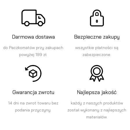
Darmowa dostawa
Bezpieczne zakupy
do Paczkomatów przy zakupach
wszystkie płatności są
powyżej 199 zł.
zabezpieczone.
Gwarancja zwrotu
Najlepsza jakość
14 dni na zwrot towaru bez
każdy z naszych produktów
podania przyczyny.
został wykonany z najlepszych
materiałów.