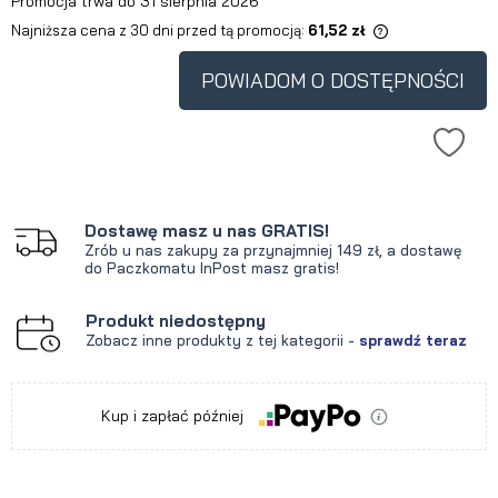
Promocja trwa do 31 sierpnia 2026
Najniższa cena z 30 dni przed tą promocją:
61,52 zł
Jeżeli produkt jest sprzedawany
krócej niż 30 dni, wyświetlana jest
POWIADOM O DOSTĘPNOŚCI
najniższa cena od momentu, kiedy
produkt pojawił się w sprzedaży.
Dostawę masz u nas GRATIS!
Zrób u nas zakupy za przynajmniej 149 zł, a dostawę
do Paczkomatu InPost masz gratis!
Produkt niedostępny
Zobacz inne produkty z tej kategorii -
sprawdź teraz
Kup i zapłać później