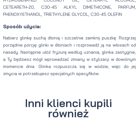
HYDROGENATED COCONUT OIL, CETEARYL ALCOHOL,
CETEARETH-20, C30-45 ALKYL DIMETHICONE, PARFUM,
PHENOXYETHANOL, TRIETHYLENE GLYCOL, C30-45 OLEFIN
Sposób użycia:
Nabierz glinkę suchą dłonią i szczelnie zamknij puszkę. Rozgrzej
porządnie porcję glinki w dłoniach i rozprowadź ją na włosach od
nasady. Następnie ułóż fryzurę według uznania, glinka zastygnie,
a Ty będziesz mógł wprowadzać zmiany w stylizacji w dowolnym
momencie dnia. Glinka rozpuszcza się w wodzie, więc do jej
zmycia ie potrzebujesz specjalnych specyfików.
Inni klienci kupili
również