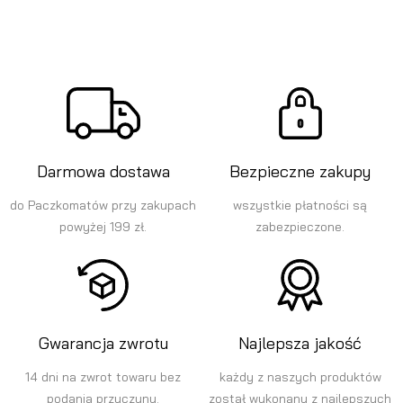
Darmowa dostawa
Bezpieczne zakupy
do Paczkomatów przy zakupach
wszystkie płatności są
powyżej 199 zł.
zabezpieczone.
Gwarancja zwrotu
Najlepsza jakość
14 dni na zwrot towaru bez
każdy z naszych produktów
podania przyczyny.
został wykonany z najlepszych