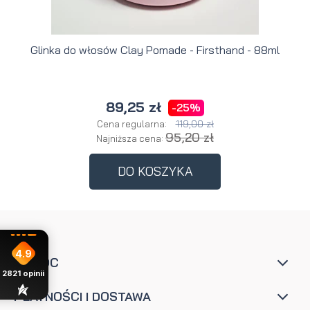
Glinka do włosów Clay Pomade - Firsthand - 88ml
89,25 zł
-25%
119,00 zł
Cena regularna:
95,20 zł
Najniższa cena:
DO KOSZYKA
4.9
POMOC
2821
opinii
PŁATNOŚCI I DOSTAWA