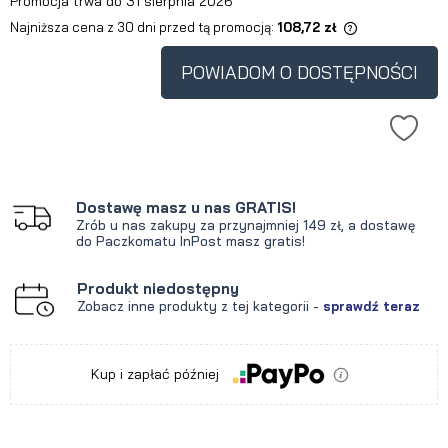
Promocja trwa do 31 sierpnia 2026
Najniższa cena z 30 dni przed tą promocją:
108,72 zł
Jeżeli produkt jest sprzedawany
krócej niż 30 dni, wyświetlana jest
POWIADOM O DOSTĘPNOŚCI
najniższa cena od momentu, kiedy
produkt pojawił się w sprzedaży.
Dostawę masz u nas GRATIS!
Zrób u nas zakupy za przynajmniej 149 zł, a dostawę
do Paczkomatu InPost masz gratis!
Produkt niedostępny
Zobacz inne produkty z tej kategorii -
sprawdź teraz
Kup i zapłać później