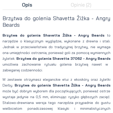
Opis
Opinie
(2)
Brzytwa do golenia Shavetta Žižka - Angry
Beards
Brzytwa do golenia Shavetta Žižka - Angry Beards
to
narzędzie o klasycznym wyglądzie, wykonane z drewna i stali.
Jednak w przeciwieństwie do tradycyjnej brzytwy, nie wymaga
ona umiejętności ostrzenia, ponieważ goli za pomocą wymiennych
żyletek.
Brzytwa do golenia Shavetta 37062 - Angry Beards
umożliwia zachowanie rytuału golenia brzytwą nawet w
zabieganej codzienności.
W zestawie otrzymasz eleganckie etui z ekoskóry oraz żyletki
Derby.
Brzytwa do golenia Shavetta Žižka - Angry Beards
może być dobrym wyborem dla początkujących, ponieważ ostrze
wystaje jedynie na 0,5 mm, eliminując ryzyko głębszych zacięć.
Stalowo-drewniana wersja tego narzędzia przypadnie do gustu
wielbicielom ponadczasowej klasyki i minimalistycznych