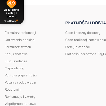
4.9
2819
opinii
z całego
okresu
POMOC
PŁATNOŚCI I DOST
Formularz reklamacji
Czas i koszty dostawy
Ustawienia cookies
Czas realizacji zamówienia
Formularz zwrotu
Formy płatności
Kody rabatowe
Płatności odroczone PayP
Klub Brodacza
Mapa strony
Polityka prywatności
Pytania i odpowiedzi
Regulamin
Reklamacje i zwroty
Współpraca hurtowa