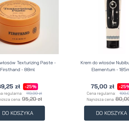
 włosów Texturizing Paste -
Krem do włosów Nubibu
Firsthand - 88ml
Elementum - 185m
9,25 zł
75,00 zł
-25%
-25
119,00 zł
100,0
a regularna:
Cena regularna:
95,20 zł
80,00
niższa cena:
Najniższa cena:
DO KOSZYKA
DO KOSZYKA