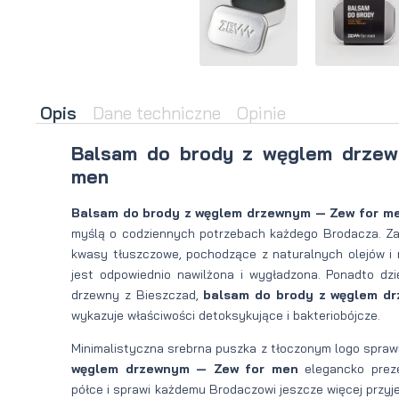
brody
do brody
na
Suszarka
zimę
do brody
Opis
Dane techniczne
Opinie
Balsam do brody z węglem drzew
men
Balsam do brody z węglem drzewnym — Zew for m
myślą o codziennych potrzebach każdego Brodacza. Z
kwasy tłuszczowe, pochodzące z naturalnych olejów i 
jest odpowiednio nawilżona i wygładzona. Ponadto dzi
drzewny z Bieszczad,
balsam do brody z węglem d
wykazuje właściwości detoksykujące i bakteriobójcze.
Minimalistyczna srebrna puszka z tłoczonym logo spraw
węglem drzewnym — Zew for men
elegancko preze
półce i sprawi każdemu Brodaczowi jeszcze więcej przyj