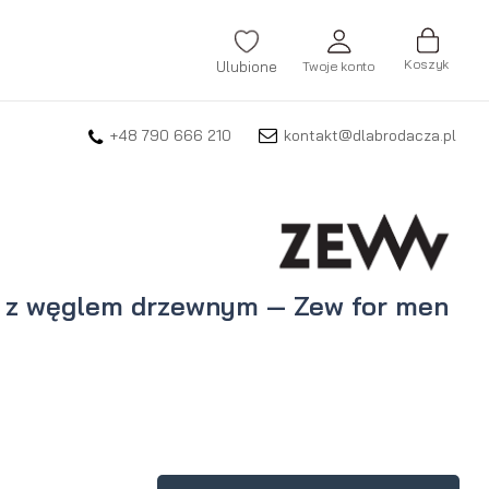
Koszyk
Ulubione
Twoje konto
+48 790 666 210
kontakt@dlabrodacza.pl
ZALOGUJ SIĘ
Nie pamiętasz hasła?
ZAREJESTRUJ SIĘ
 z węglem drzewnym — Zew for men