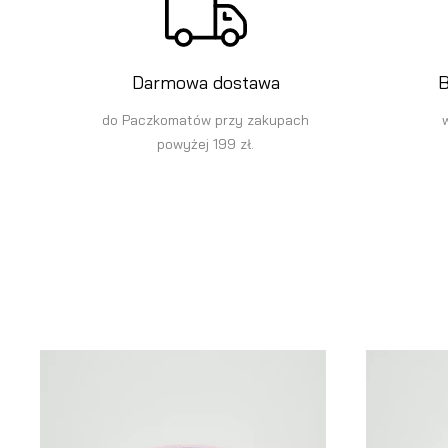
Darmowa dostawa
B
do Paczkomatów przy zakupach
powyżej 199 zł.