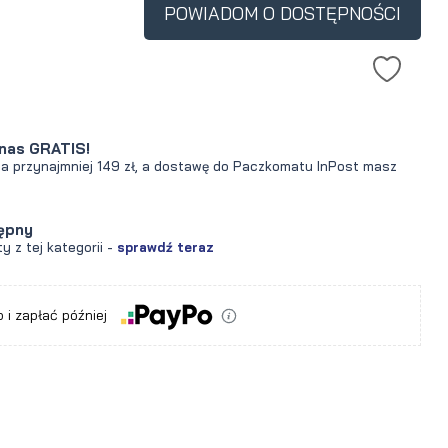
POWIADOM O DOSTĘPNOŚCI
nas GRATIS!
za przynajmniej 149 zł, a dostawę do Paczkomatu InPost masz
ępny
y z tej kategorii -
sprawdź teraz
 i zapłać później
a