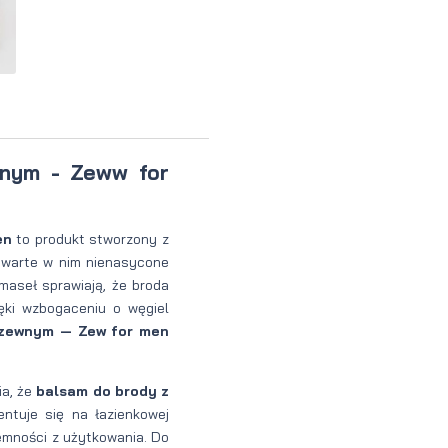
perfumowan
Krem do
Zestaw
Woda
twarzy dla
do
toaletowa
mężczyzn
tatuażu
nym - Zeww for
en
to produkt stworzony z
awarte w nim nienasycone
maseł sprawiają, że broda
ęki wzbogaceniu o węgiel
rzewnym — Zew for men
ia, że
balsam do brody z
ntuje się na łazienkowej
emności z użytkowania. Do