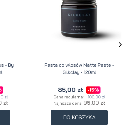
s - By
Pasta do włosów Matte Paste -
l
Silkclay - 120ml
85,00 zł
%
-15%
0 zł
100,00 zł
Cena regularna:
 zł
95,00 zł
Najniższa cena:
DO KOSZYKA