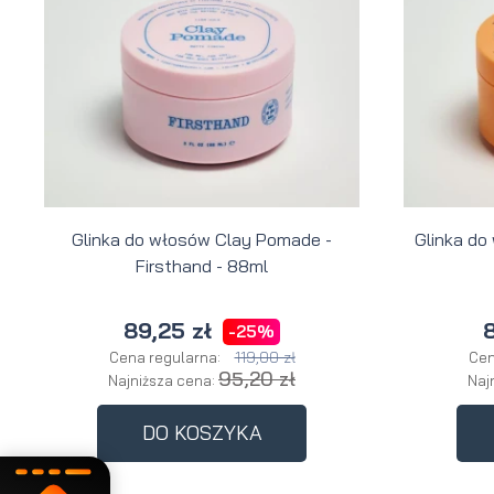
Glinka do włosów Clay Pomade -
Glinka do
Firsthand - 88ml
89,25 zł
8
-25%
119,00 zł
Cena regularna:
Cen
95,20 zł
Najniższa cena:
Naj
DO KOSZYKA