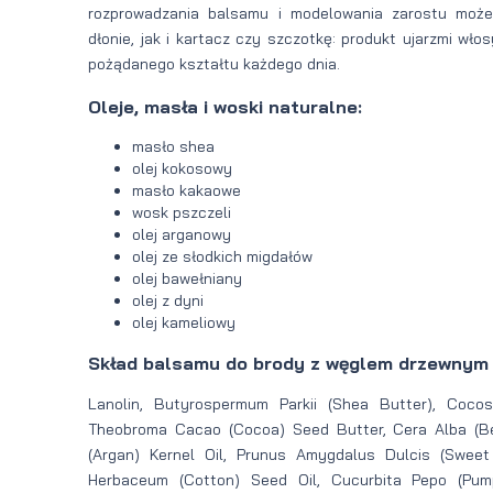
rozprowadzania balsamu i modelowania zarostu moż
dłonie, jak i kartacz czy szczotkę: produkt ujarzmi włos
pożądanego kształtu każdego dnia.
Oleje, masła i woski naturalne:
masło shea
olej kokosowy
masło kakaowe
wosk pszczeli
olej arganowy
olej ze słodkich migdałów
olej bawełniany
olej z dyni
olej kameliowy
Skład balsamu do brody z węglem drzewnym 
Lanolin, Butyrospermum Parkii (Shea Butter), Cocos
Theobroma Cacao (Cocoa) Seed Butter, Cera Alba (Be
(Argan) Kernel Oil, Prunus Amygdalus Dulcis (Sweet
Herbaceum (Cotton) Seed Oil, Cucurbita Pepo (Pump