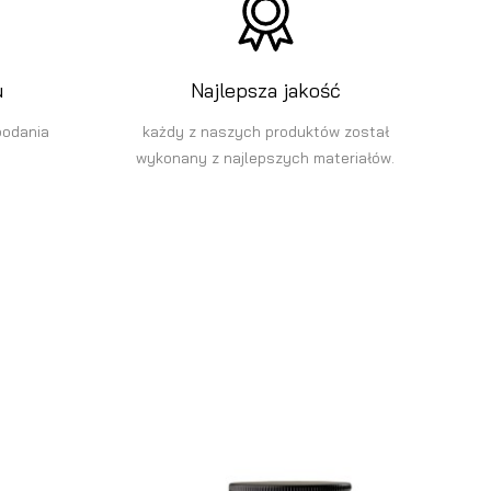
u
Najlepsza jakość
podania
każdy z naszych produktów został
wykonany z najlepszych materiałów.