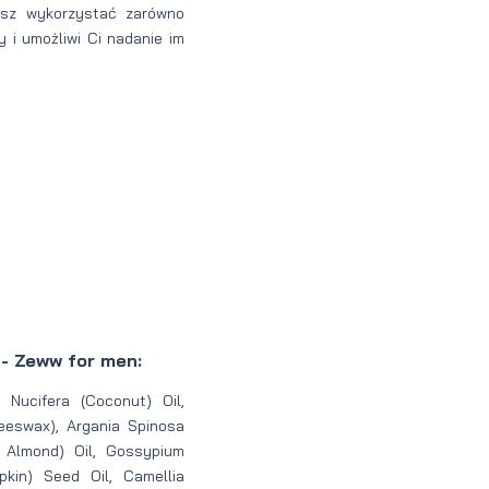
esz wykorzystać zarówno
y i umożliwi Ci nadanie im
- Zeww for men:
 Nucifera (Coconut) Oil,
eswax), Argania Spinosa
 Almond) Oil, Gossypium
kin) Seed Oil, Camellia