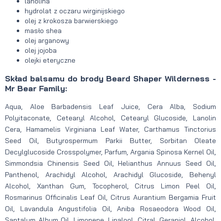
lanolina
hydrolat z oczaru wirginijskiego
olej z krokosza barwierskiego
masło shea
olej arganowy
olej jojoba
olejki eteryczne
Skład balsamu do brody Beard Shaper Wilderness -
Mr Bear Family:
Aqua, Aloe Barbadensis Leaf Juice, Cera Alba, Sodium
Polyitaconate, Cetearyl Alcohol, Cetearyl Glucoside, Lanolin
Cera, Hamamelis Virginiana Leaf Water, Carthamus Tinctorius
Seed Oil, Butyrospermum Parkii Butter, Sorbitan Oleate
Decylglucoside Crosspolymer, Parfum, Argania Spinosa Kernel Oil,
Simmondsia Chinensis Seed Oil, Helianthus Annuus Seed Oil,
Panthenol, Arachidyl Alcohol, Arachidyl Glucoside, Behenyl
Alcohol, Xanthan Gum, Tocopherol, Citrus Limon Peel Oil,
Rosmarinus Officinalis Leaf Oil, Citrus Aurantium Bergamia Fruit
Oil, Lavandula Angustifolia Oil, Aniba Rosaeodora Wood Oil,
Santalum Album Oil, Limonene, Linalool, Citral, Geraniol, Alcohol,